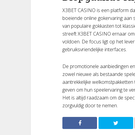
X3BET CASINO is een platform dat 
boeiende online gokervaring aan s
van populaire gokkasten tot klassi
streeft X3BET CASINO ernaar om 
voldoen. De focus ligt op het le
gebruiksvriendelijke interfaces.
De promotionele aanbiedingen e
zowel nieuwe als bestaande spele
aantrekkelijke welkomstpakketten 
geven om hun speelervaring te ver
Het is altijd raadzaam om de spe
zorgvuldig door te nemen.