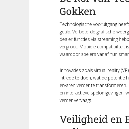
Gokken
Technologische vooruitgang heeft
getild. Verbeterde grafische weerga
dealer functies via streaming hebb
vergroot. Mobiele compatibiliteit 
waardoor spelers vanaf hun smart
Innovaties zoals virtual reality (
intrede te doen, wat de potentie 
ervaren verder te transformeren.
en interactieve spelomgevingen, w
verder vervaagt.
Veiligheid en 