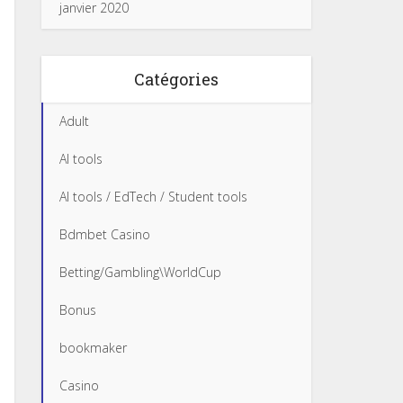
janvier 2020
Catégories
Adult
AI tools
AI tools / EdTech / Student tools
Bdmbet Casino
Betting/Gambling\WorldCup
Bonus
bookmaker
Casino