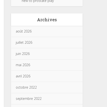
new to prostate play
Archives
août 2026
juillet 2026
juin 2026
mai 2026
avril 2026
octobre 2022
septembre 2022