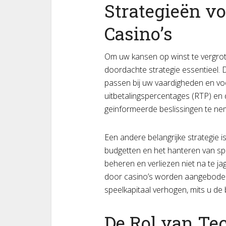
Strategieën vo
Casino’s
Om uw kansen op winst te vergrote
doordachte strategie essentieel. Di
passen bij uw vaardigheden en voo
uitbetalingspercentages (RTP) en 
geïnformeerde beslissingen te ne
Een andere belangrijke strategie i
budgetten en het hanteren van spee
beheren en verliezen niet na te j
door casino’s worden aangeboden
speelkapitaal verhogen, mits u de
De Rol van Te