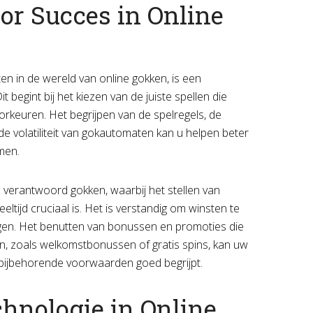
or Succes in Online
n in de wereld van online gokken, is een
t begint bij het kiezen van de juiste spellen die
rkeuren. Het begrijpen van de spelregels, de
de volatiliteit van gokautomaten kan u helpen beter
men.
s verantwoord gokken, waarbij het stellen van
ltijd cruciaal is. Het is verstandig om winsten te
agen. Het benutten van bonussen en promoties die
, zoals welkomstbonussen of gratis spins, kan uw
 bijbehorende voorwaarden goed begrijpt.
chnologie in Online