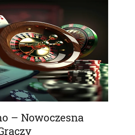
no – Nowoczesna
 Graczy