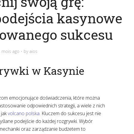
ij swoją grę:
podejścia kasynowe
towanego sukcesu
2 mois ago
by
aios
grywki w Kasynie
czom emocjonujące doświadczenia, które można
osowanie odpowiednich strategii, a wiele z nich
 jak
volcano polska
. Kluczem do sukcesu jest nie
myślane podejście do każdej rozgrywki. Wybór
j mechaniki oraz zarządzanie budżetem to