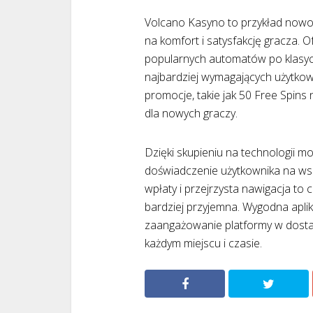
Volcano Kasyno to przykład nowoc
na komfort i satysfakcję gracza. O
popularnych automatów po klasyc
najbardziej wymagających użytkow
promocje, takie jak 50 Free Spins 
dla nowych graczy.
Dzięki skupieniu na technologii mo
doświadczenie użytkownika na wsz
wpłaty i przejrzysta nawigacja to c
bardziej przyjemna. Wygodna apli
zaangażowanie platformy w dostar
każdym miejscu i czasie.