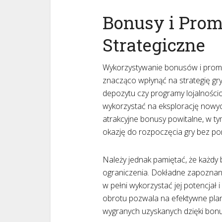
Bonusy i Prom
Strategiczne
Wykorzystywanie bonusów i promo
znacząco wpłynąć na strategię gry
depozytu czy programy lojalnośc
wykorzystać na eksplorację nowych
atrakcyjne bonusy powitalne, w ty
okazję do rozpoczęcia gry bez po
Należy jednak pamiętać, że każdy
ograniczenia. Dokładne zapoznani
w pełni wykorzystać jej potencja
obrotu pozwala na efektywne plan
wygranych uzyskanych dzięki bo