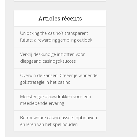
Articles récents
Unlocking the casino’s transparent
future: a rewarding gambling outlook
Verkrij deskundige inzichten voor
diepgaand casinogoksucces
Overwin de kansen: Creëer je winnende
gokstrategie in het casino
Meester gokblauwdrukken voor een
meeslepende ervaring
Betrouwbare casino-assets opbouwen
en leren van het spel houden