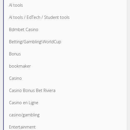
AI tools
AI tools / EdTech / Student tools
Bdmbet Casino
Betting/Gambling\WorldCup
Bonus
bookmaker
Casino
Casino Bonus Bet Riviera
Casino en Ligne
casino/gambling
Entertainment