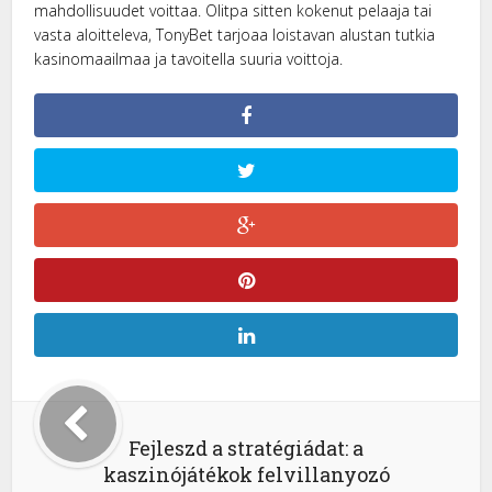
mahdollisuudet voittaa. Olitpa sitten kokenut pelaaja tai
vasta aloitteleva, TonyBet tarjoaa loistavan alustan tutkia
kasinomaailmaa ja tavoitella suuria voittoja.
Fejleszd a stratégiádat: a
kaszinójátékok felvillanyozó