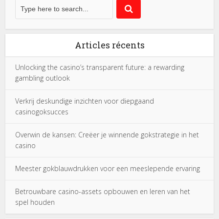
Articles récents
Unlocking the casino’s transparent future: a rewarding
gambling outlook
Verkrij deskundige inzichten voor diepgaand
casinogoksucces
Overwin de kansen: Creëer je winnende gokstrategie in het
casino
Meester gokblauwdrukken voor een meeslepende ervaring
Betrouwbare casino-assets opbouwen en leren van het
spel houden