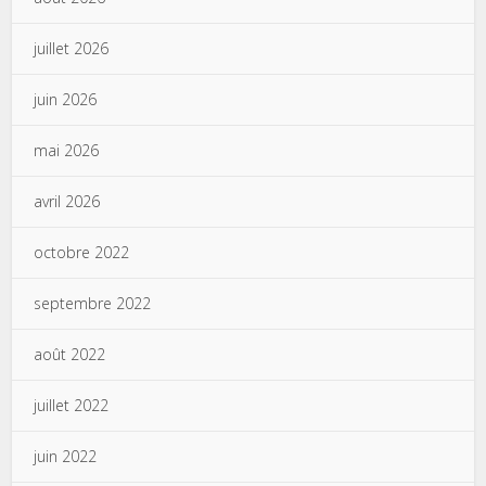
juillet 2026
juin 2026
mai 2026
avril 2026
octobre 2022
septembre 2022
août 2022
juillet 2022
juin 2022