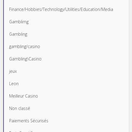
Finance/Hobbies/Technology/Utilities/Education/Media
Gamblimg
Gambling
gambling/casino
Gambling\Casino
jeux
Leon
Meilleur Casino
Non classé
Paiements Sécurisés