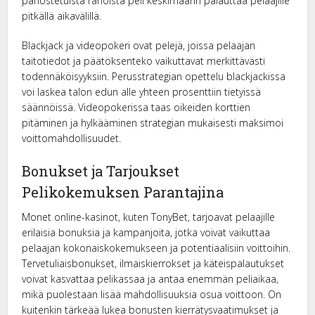
panostetuista rahoista peli keskimäärin palauttaa pelaajille
pitkällä aikavälillä.
Blackjack ja videopokeri ovat pelejä, joissa pelaajan
taitotiedot ja päätöksenteko vaikuttavat merkittävästi
todennäköisyyksiin. Perusstrategian opettelu blackjackissa
voi laskea talon edun alle yhteen prosenttiin tietyissä
säännöissä. Videopokerissa taas oikeiden korttien
pitäminen ja hylkääminen strategian mukaisesti maksimoi
voittomahdollisuudet.
Bonukset ja Tarjoukset
Pelikokemuksen Parantajina
Monet online-kasinot, kuten TonyBet, tarjoavat pelaajille
erilaisia bonuksia ja kampanjoita, jotka voivat vaikuttaa
pelaajan kokonaiskokemukseen ja potentiaalisiin voittoihin.
Tervetuliaisbonukset, ilmaiskierrokset ja käteispalautukset
voivat kasvattaa pelikassaa ja antaa enemmän peliaikaa,
mikä puolestaan lisää mahdollisuuksia osua voittoon. On
kuitenkin tärkeää lukea bonusten kierrätysvaatimukset ja