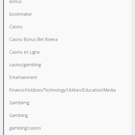
Bonus
bookmaker
Casino
Casino Bonus Bet Riviera
Casino en Ligne
casino/gambling
Entertainment
Finance/Hobbies/Technology/Utilities/Education/Media
Gamblimg
Gambling
gambling/casino