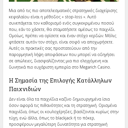
Μια από τις πιο αποτελεσματικές στρατηγικές διαχείρισης
κεφαλαίου είναι η μέθοδος « stop-loss ». Αυτό
συνεπάγεται τον καθορισμό ενός συγκεκριμένου ποσού
που, εάν το χάσετε, θα σταματήσετε αμέσως το παιχνίδι.
Ομοίως, πρέπει να ορίσετε και έναν στόχο κερδών. Μόλις
φτάσετε αυτόν τον στόχο, είναι σοφό να αποχωρήσετε.
Αυτές οι πρακτικές σας προστατεύουν από την
παρορμητική λήψη αποφάσεων που μπορεί να οδηγήσει
σε απώλειες, διασφαλίζοντας μια πιο ελεγχόμενη και
δυνητικά πιο ευχάριστη εμπειρία στο Megarich Casino.
Η Σημασία της Επιλογής Κατάλληλων
Παιχνιδιών
Δεν είναι όλα τα παιχνίδια καζίνο δημιουργημένα ίσια
όσον αφορά τις πιθανότητες και τη στρατηγική. Ορισμένα
παιχνίδια, όπως οι κουλοχέρηδες, βασίζονται κυρίως στην
τύχη, ενώ άλλα, όπως το blackjack ή το πόκερ,
προσφέρουν μεγαλύτερη δυνατότητα για στρατηγική