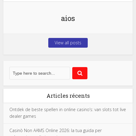
aios
View all posts
Articles récents
Ontdek de beste spellen in online casino’s: van slots tot live
dealer games
Casinò Non AAMS Online 2026: la tua guida per