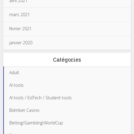
avril 2021
mars 2021
février 2021
janvier 2020
Catégories
Adult
AI tools
AI tools / EdTech / Student tools
Bdmbet Casino
Betting/Gambling\WorldCup