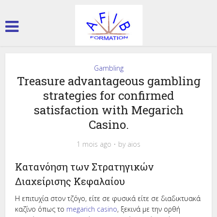
Gambling
Treasure advantageous gambling
strategies for confirmed
satisfaction with Megarich
Casino.
1 mois ago
by
aios
Κατανόηση των Στρατηγικών
Διαχείρισης Κεφαλαίου
Η επιτυχία στον τζόγο, είτε σε φυσικά είτε σε διαδικτυακά
καζίνο όπως το
megarich casino
, ξεκινά με την ορθή