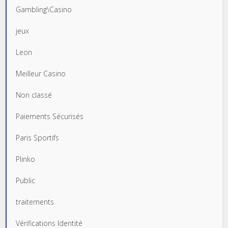
Gambling\Casino
jeux
Leon
Meilleur Casino
Non classé
Paiements Sécurisés
Paris Sportifs
Plinko
Public
traitements
Vérifications Identité