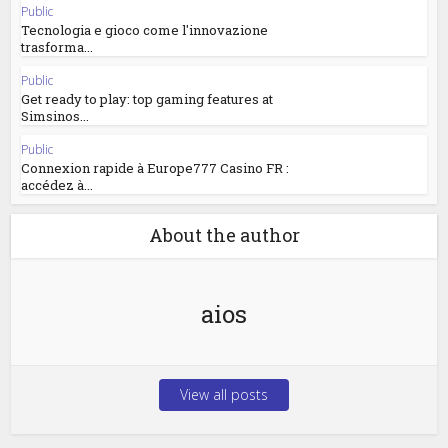
Public
Tecnologia e gioco come l'innovazione
trasforma...
Public
Get ready to play: top gaming features at
Simsinos...
Public
Connexion rapide à Europe777 Casino FR :
accédez à...
About the author
aios
View all posts