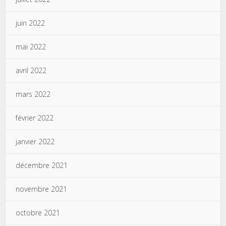
juin 2022
mai 2022
avril 2022
mars 2022
février 2022
janvier 2022
décembre 2021
novembre 2021
octobre 2021