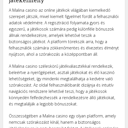
A Malina casino az online játékok világában kiemelkedő
szerepet játszik, mivel kiemelt figyelmet fordít a felhasználói
adatok védelmére. A regisztráció folyamata gyors és
egyszerű, a játékosok számára pedig különféle bónuszok
állnak rendelkezésre, amelyek lehetővé teszik a
biztonságos játékot. A platform törekszik arra, hogy a
felhasználók számára zökkenőmentes és élvezetes élményt
nyújtson, ahol a szórakozás a középpontban áll.
A Malina casino széleskörű játékválasztékkal rendelkezik,
beleértve a nyerőgépeket, asztali játékokat és élő kaszinó
lehetőségeket, így mindenki megtalálhatja a kedvére való
szórakozást. Az oldal felhasználóbarát dizájnja és intuitív
navigációs rendszere lehetővé teszi, hogy a játékosok
könnyedén felfedezhessék a rendelkezésre álló játékokat,
és megtalálják a legjobb bónuszokat.
Összességében a Malina casino egy olyan platform, amely
nemcsak szórakozást kínál, hanem a biztonságos