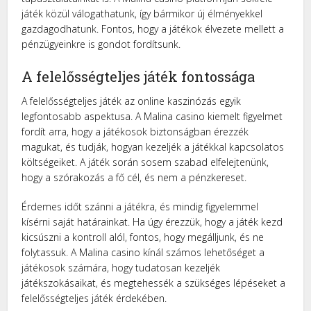
játék közül válogathatunk, így bármikor új élményekkel
gazdagodhatunk. Fontos, hogy a játékok élvezete mellett a
pénzügyeinkre is gondot fordítsunk.
A felelősségteljes játék fontossága
A felelősségteljes játék az online kaszinózás egyik
legfontosabb aspektusa. A Malina casino kiemelt figyelmet
fordít arra, hogy a játékosok biztonságban érezzék
magukat, és tudják, hogyan kezeljék a játékkal kapcsolatos
költségeiket. A játék során sosem szabad elfelejtenünk,
hogy a szórakozás a fő cél, és nem a pénzkereset.
Érdemes időt szánni a játékra, és mindig figyelemmel
kísérni saját határainkat. Ha úgy érezzük, hogy a játék kezd
kicsúszni a kontroll alól, fontos, hogy megálljunk, és ne
folytassuk. A Malina casino kínál számos lehetőséget a
játékosok számára, hogy tudatosan kezeljék
játékszokásaikat, és megtehessék a szükséges lépéseket a
felelősségteljes játék érdekében.