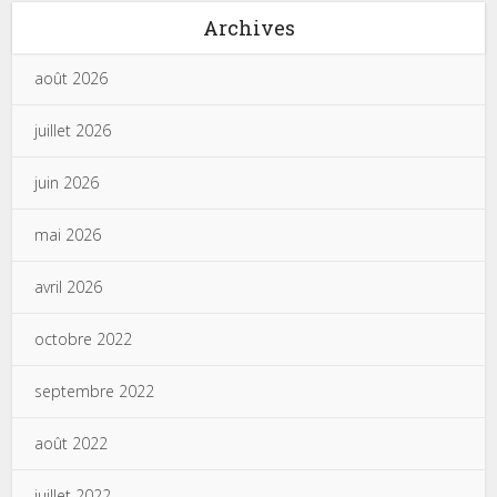
Archives
août 2026
juillet 2026
juin 2026
mai 2026
avril 2026
octobre 2022
septembre 2022
août 2022
juillet 2022