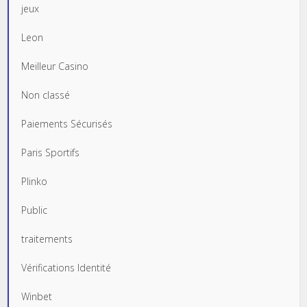
jeux
Leon
Meilleur Casino
Non classé
Paiements Sécurisés
Paris Sportifs
Plinko
Public
traitements
Vérifications Identité
Winbet