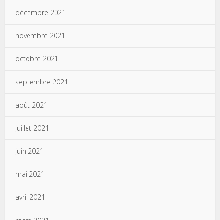
décembre 2021
novembre 2021
octobre 2021
septembre 2021
août 2021
juillet 2021
juin 2021
mai 2021
avril 2021