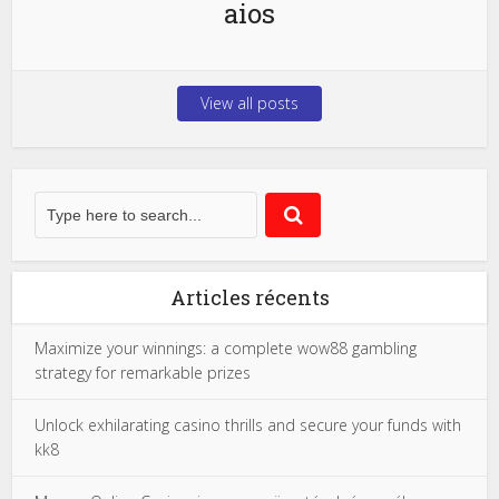
aios
View all posts
Articles récents
Maximize your winnings: a complete wow88 gambling
strategy for remarkable prizes
Unlock exhilarating casino thrills and secure your funds with
kk8