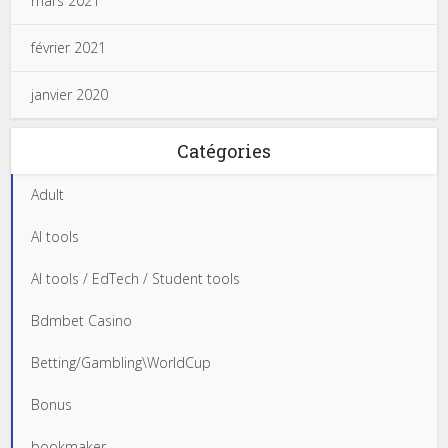
mars 2021
février 2021
janvier 2020
Catégories
Adult
AI tools
AI tools / EdTech / Student tools
Bdmbet Casino
Betting/Gambling\WorldCup
Bonus
bookmaker