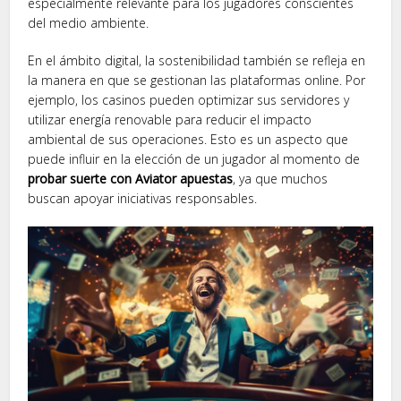
especialmente relevante para los jugadores conscientes
del medio ambiente.
En el ámbito digital, la sostenibilidad también se refleja en
la manera en que se gestionan las plataformas online. Por
ejemplo, los casinos pueden optimizar sus servidores y
utilizar energía renovable para reducir el impacto
ambiental de sus operaciones. Esto es un aspecto que
puede influir en la elección de un jugador al momento de
probar suerte con Aviator apuestas
, ya que muchos
buscan apoyar iniciativas responsables.