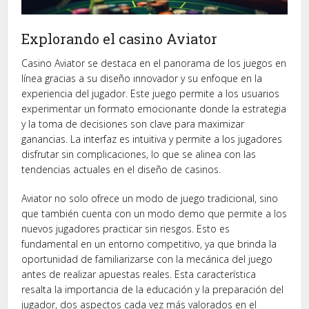
Explorando el casino Aviator
Casino Aviator se destaca en el panorama de los juegos en
línea gracias a su diseño innovador y su enfoque en la
experiencia del jugador. Este juego permite a los usuarios
experimentar un formato emocionante donde la estrategia
y la toma de decisiones son clave para maximizar
ganancias. La interfaz es intuitiva y permite a los jugadores
disfrutar sin complicaciones, lo que se alinea con las
tendencias actuales en el diseño de casinos.
Aviator no solo ofrece un modo de juego tradicional, sino
que también cuenta con un modo demo que permite a los
nuevos jugadores practicar sin riesgos. Esto es
fundamental en un entorno competitivo, ya que brinda la
oportunidad de familiarizarse con la mecánica del juego
antes de realizar apuestas reales. Esta característica
resalta la importancia de la educación y la preparación del
jugador, dos aspectos cada vez más valorados en el