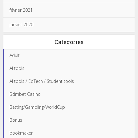
février 2021
janvier 2020
Catégories
Adult
AI tools
AI tools / EdTech / Student tools
Bdmbet Casino
Betting/Gambling\WorldCup
Bonus
bookmaker