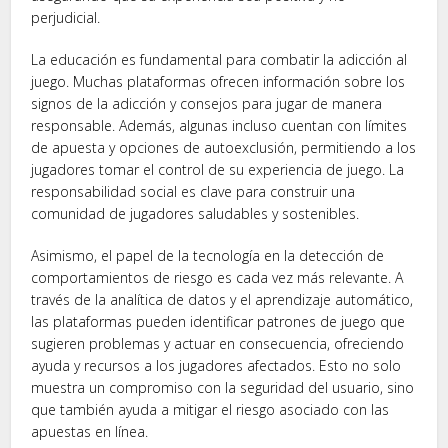
perjudicial.
La educación es fundamental para combatir la adicción al
juego. Muchas plataformas ofrecen información sobre los
signos de la adicción y consejos para jugar de manera
responsable. Además, algunas incluso cuentan con límites
de apuesta y opciones de autoexclusión, permitiendo a los
jugadores tomar el control de su experiencia de juego. La
responsabilidad social es clave para construir una
comunidad de jugadores saludables y sostenibles.
Asimismo, el papel de la tecnología en la detección de
comportamientos de riesgo es cada vez más relevante. A
través de la analítica de datos y el aprendizaje automático,
las plataformas pueden identificar patrones de juego que
sugieren problemas y actuar en consecuencia, ofreciendo
ayuda y recursos a los jugadores afectados. Esto no solo
muestra un compromiso con la seguridad del usuario, sino
que también ayuda a mitigar el riesgo asociado con las
apuestas en línea.