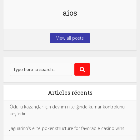
aios
View all posts
Articles récents
Ödüllü kazançlar için devrim niteliğinde kumar kontrolünü
keşfedin
Jaguarino’s elite poker structure for favorable casino wins