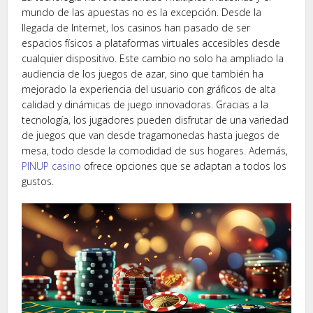
mundo de las apuestas no es la excepción. Desde la
llegada de Internet, los casinos han pasado de ser
espacios físicos a plataformas virtuales accesibles desde
cualquier dispositivo. Este cambio no solo ha ampliado la
audiencia de los juegos de azar, sino que también ha
mejorado la experiencia del usuario con gráficos de alta
calidad y dinámicas de juego innovadoras. Gracias a la
tecnología, los jugadores pueden disfrutar de una variedad
de juegos que van desde tragamonedas hasta juegos de
mesa, todo desde la comodidad de sus hogares. Además,
PINUP casino
ofrece opciones que se adaptan a todos los
gustos.