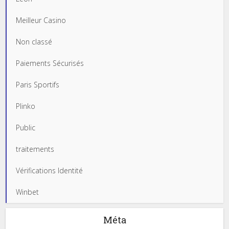
Meilleur Casino
Non classé
Paiements Sécurisés
Paris Sportifs
Plinko
Public
traitements
Vérifications Identité
Winbet
Méta