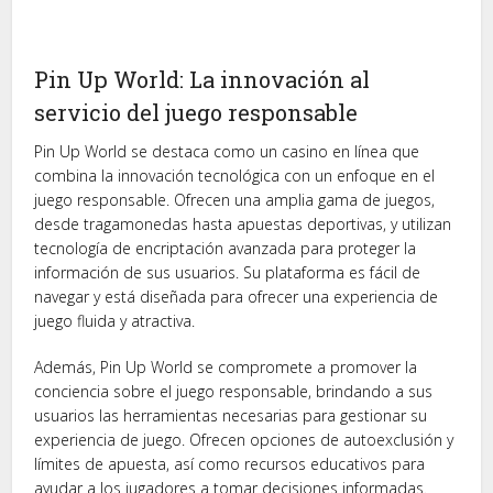
Pin Up World: La innovación al
servicio del juego responsable
Pin Up World se destaca como un casino en línea que
combina la innovación tecnológica con un enfoque en el
juego responsable. Ofrecen una amplia gama de juegos,
desde tragamonedas hasta apuestas deportivas, y utilizan
tecnología de encriptación avanzada para proteger la
información de sus usuarios. Su plataforma es fácil de
navegar y está diseñada para ofrecer una experiencia de
juego fluida y atractiva.
Además, Pin Up World se compromete a promover la
conciencia sobre el juego responsable, brindando a sus
usuarios las herramientas necesarias para gestionar su
experiencia de juego. Ofrecen opciones de autoexclusión y
límites de apuesta, así como recursos educativos para
ayudar a los jugadores a tomar decisiones informadas.