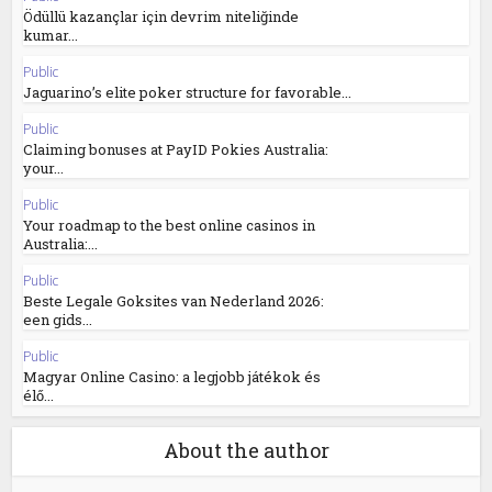
Ödüllü kazançlar için devrim niteliğinde
kumar...
Public
Jaguarino’s elite poker structure for favorable...
Public
Claiming bonuses at PayID Pokies Australia:
your...
Public
Your roadmap to the best online casinos in
Australia:...
Public
Beste Legale Goksites van Nederland 2026:
een gids...
Public
Magyar Online Casino: a legjobb játékok és
élő...
About the author