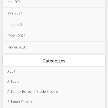
mai 2021
avril 2021
mars 2021
février 2021
janvier 2020
Catégories
Adult
AI tools
AI tools / EdTech / Student tools
Bdmbet Casino