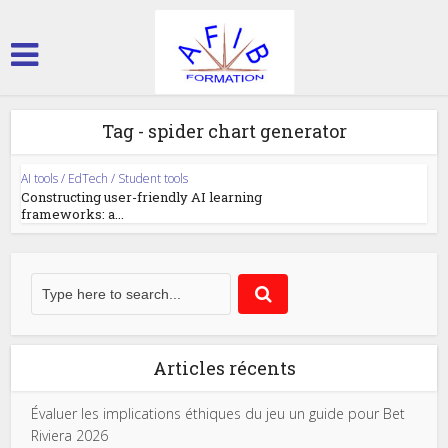
Tag - spider chart generator
AI tools / EdTech / Student tools
Constructing user-friendly AI learning
frameworks: a...
Articles récents
Évaluer les implications éthiques du jeu un guide pour Bet
Riviera 2026