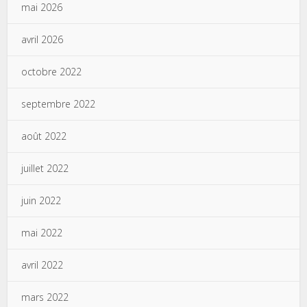
mai 2026
avril 2026
octobre 2022
septembre 2022
août 2022
juillet 2022
juin 2022
mai 2022
avril 2022
mars 2022