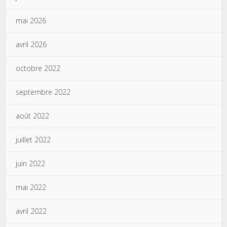
mai 2026
avril 2026
octobre 2022
septembre 2022
août 2022
juillet 2022
juin 2022
mai 2022
avril 2022