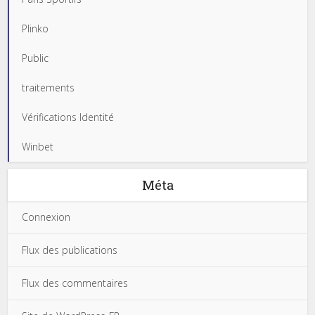
Plinko
Public
traitements
Vérifications Identité
Winbet
Méta
Connexion
Flux des publications
Flux des commentaires