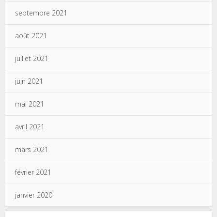
septembre 2021
août 2021
juillet 2021
juin 2021
mai 2021
avril 2021
mars 2021
février 2021
janvier 2020