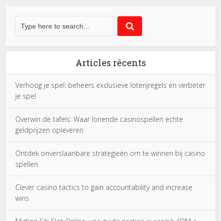
Articles récents
Verhoog je spel: beheers exclusieve loterijregels en verbeter
je spel
Overwin de tafels: Waar lonende casinospellen echte
geldprijzen opleveren
Ontdek onverslaanbare strategieën om te winnen bij casino
spellen
Clever casino tactics to gain accountability and increase
wins