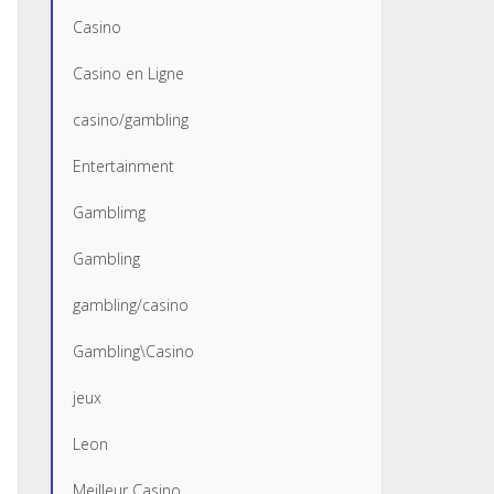
Casino
Casino en Ligne
casino/gambling
Entertainment
Gamblimg
Gambling
gambling/casino
Gambling\Casino
jeux
Leon
Meilleur Casino