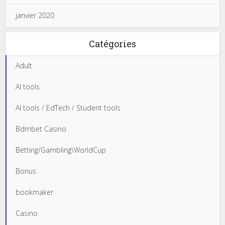
janvier 2020
Catégories
Adult
AI tools
AI tools / EdTech / Student tools
Bdmbet Casino
Betting/Gambling\WorldCup
Bonus
bookmaker
Casino