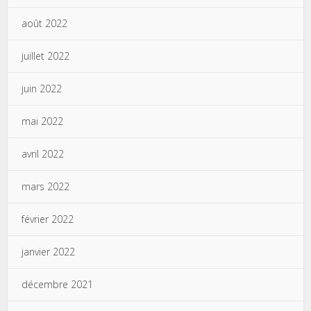
août 2022
juillet 2022
juin 2022
mai 2022
avril 2022
mars 2022
février 2022
janvier 2022
décembre 2021