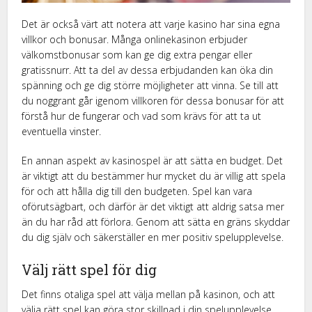
Det är också värt att notera att varje kasino har sina egna
villkor och bonusar. Många onlinekasinon erbjuder
välkomstbonusar som kan ge dig extra pengar eller
gratissnurr. Att ta del av dessa erbjudanden kan öka din
spänning och ge dig större möjligheter att vinna. Se till att
du noggrant går igenom villkoren för dessa bonusar för att
förstå hur de fungerar och vad som krävs för att ta ut
eventuella vinster.
En annan aspekt av kasinospel är att sätta en budget. Det
är viktigt att du bestämmer hur mycket du är villig att spela
för och att hålla dig till den budgeten. Spel kan vara
oförutsägbart, och därför är det viktigt att aldrig satsa mer
än du har råd att förlora. Genom att sätta en gräns skyddar
du dig själv och säkerställer en mer positiv spelupplevelse.
Välj rätt spel för dig
Det finns otaliga spel att välja mellan på kasinon, och att
välja rätt spel kan göra stor skillnad i din spelupplevelse.