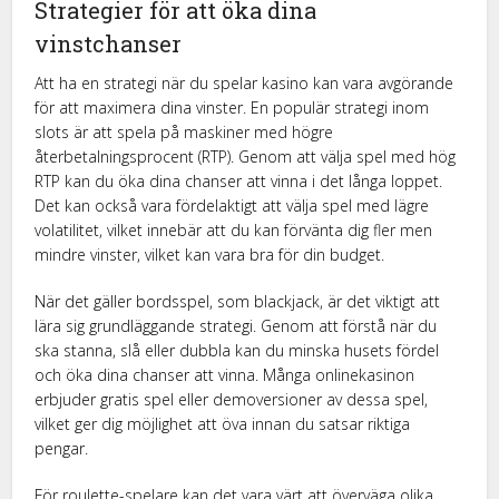
Strategier för att öka dina
vinstchanser
Att ha en strategi när du spelar kasino kan vara avgörande
för att maximera dina vinster. En populär strategi inom
slots är att spela på maskiner med högre
återbetalningsprocent (RTP). Genom att välja spel med hög
RTP kan du öka dina chanser att vinna i det långa loppet.
Det kan också vara fördelaktigt att välja spel med lägre
volatilitet, vilket innebär att du kan förvänta dig fler men
mindre vinster, vilket kan vara bra för din budget.
När det gäller bordsspel, som blackjack, är det viktigt att
lära sig grundläggande strategi. Genom att förstå när du
ska stanna, slå eller dubbla kan du minska husets fördel
och öka dina chanser att vinna. Många onlinekasinon
erbjuder gratis spel eller demoversioner av dessa spel,
vilket ger dig möjlighet att öva innan du satsar riktiga
pengar.
För roulette-spelare kan det vara värt att överväga olika