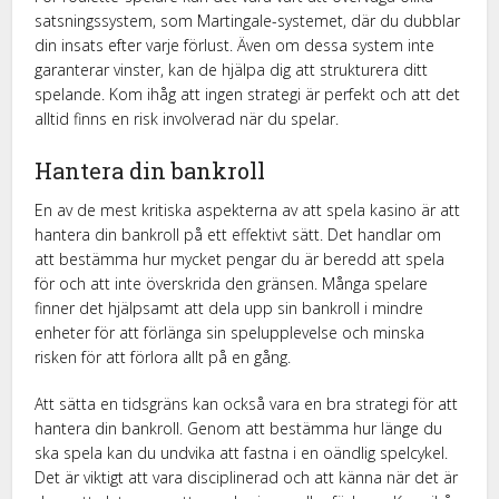
satsningssystem, som Martingale-systemet, där du dubblar
din insats efter varje förlust. Även om dessa system inte
garanterar vinster, kan de hjälpa dig att strukturera ditt
spelande. Kom ihåg att ingen strategi är perfekt och att det
alltid finns en risk involverad när du spelar.
Hantera din bankroll
En av de mest kritiska aspekterna av att spela kasino är att
hantera din bankroll på ett effektivt sätt. Det handlar om
att bestämma hur mycket pengar du är beredd att spela
för och att inte överskrida den gränsen. Många spelare
finner det hjälpsamt att dela upp sin bankroll i mindre
enheter för att förlänga sin spelupplevelse och minska
risken för att förlora allt på en gång.
Att sätta en tidsgräns kan också vara en bra strategi för att
hantera din bankroll. Genom att bestämma hur länge du
ska spela kan du undvika att fastna i en oändlig spelcykel.
Det är viktigt att vara disciplinerad och att känna när det är