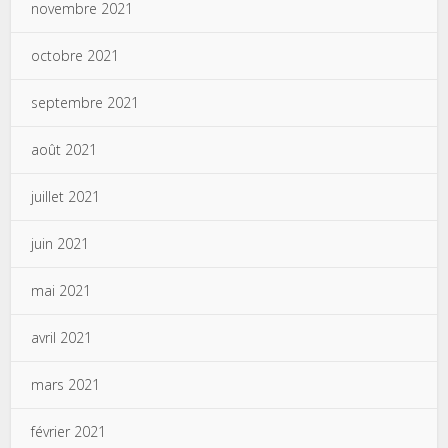
novembre 2021
octobre 2021
septembre 2021
août 2021
juillet 2021
juin 2021
mai 2021
avril 2021
mars 2021
février 2021