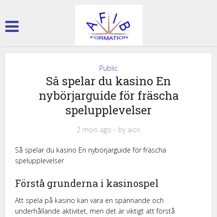
Public
Så spelar du kasino En
nybörjarguide för fräscha
spelupplevelser
2 mois ago
by
aios
Så spelar du kasino En nybörjarguide för fräscha
spelupplevelser
Förstå grunderna i kasinospel
Att spela på kasino kan vara en spännande och
underhållande aktivitet, men det är viktigt att förstå