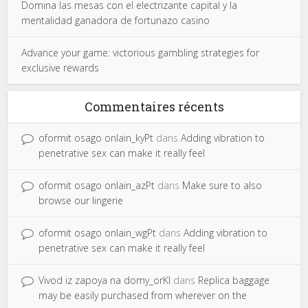
Domina las mesas con el electrizante capital y la
mentalidad ganadora de fortunazo casino
Advance your game: victorious gambling strategies for
exclusive rewards
Commentaires récents
oformit osago onlain_kyPt
dans
Adding vibration to
penetrative sex can make it really feel
oformit osago onlain_azPt
dans
Make sure to also
browse our lingerie
oformit osago onlain_wgPt
dans
Adding vibration to
penetrative sex can make it really feel
Vivod iz zapoya na domy_orKl
dans
Replica baggage
may be easily purchased from wherever on the