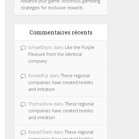
Advance your game: victorious gambling
strategies for exclusive rewards
Commentaires récents
IsmaelDrync
dans
Like the Purple
Pleasure from the identical
company
RonaldFut
dans
These regional
companies have created textiles
and imitation
ThomasKew
dans
These regional
companies have created textiles
and imitation
RobertTeert
dans
These regional
companies have created textiles