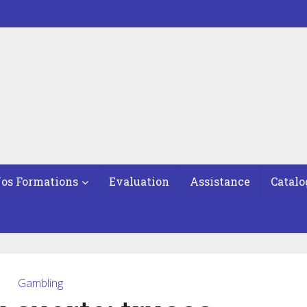
os Formations
Evaluation
Assistance
Catalo
Gambling