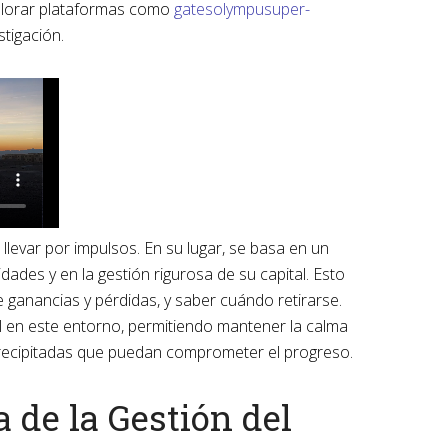
xplorar plataformas como
gatesolympusuper-
stigación.
llevar por impulsos. En su lugar, se basa en un
idades y en la gestión rigurosa de su capital. Esto
de ganancias y pérdidas, y saber cuándo retirarse.
ial en este entorno, permitiendo mantener la calma
 precipitadas que puedan comprometer el progreso.
 de la Gestión del