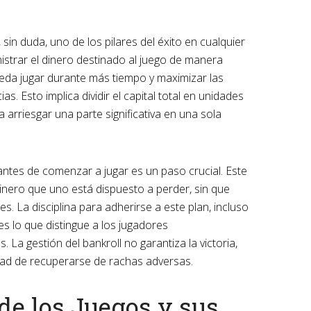
, sin duda, uno de los pilares del éxito en cualquier
nistrar el dinero destinado al juego de manera
ueda jugar durante más tiempo y maximizar las
. Esto implica dividir el capital total en unidades
rriesgar una parte significativa en una sola
ntes de comenzar a jugar es un paso crucial. Este
dinero que uno está dispuesto a perder, sin que
s. La disciplina para adherirse a este plan, incluso
es lo que distingue a los jugadores
 La gestión del bankroll no garantiza la victoria,
lidad de recuperarse de rachas adversas.
de los Juegos y sus