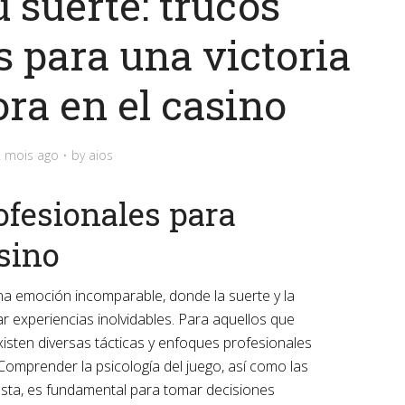
 suerte: trucos
s para una victoria
ra en el casino
2 mois ago
by
aios
ofesionales para
sino
na emoción incomparable, donde la suerte y la
r experiencias inolvidables. Para aquellos que
isten diversas tácticas y enfoques profesionales
Comprender la psicología del juego, así como las
sta, es fundamental para tomar decisiones