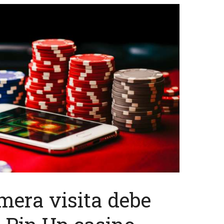
imera visita debe