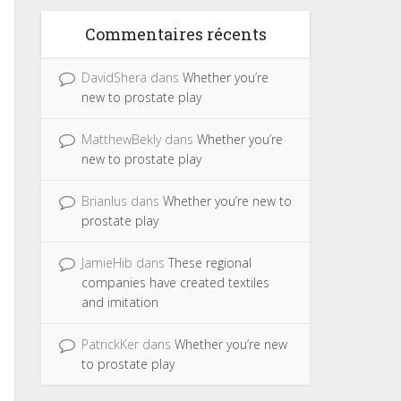
Commentaires récents
DavidShera
dans
Whether you’re
new to prostate play
MatthewBekly
dans
Whether you’re
new to prostate play
Brianlus
dans
Whether you’re new to
prostate play
JamieHib
dans
These regional
companies have created textiles
and imitation
PatrickKer
dans
Whether you’re new
to prostate play