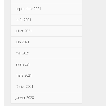
septembre 2021
août 2021
juillet 2021
juin 2021
mai 2021
avril 2021
mars 2021
février 2021
janvier 2020