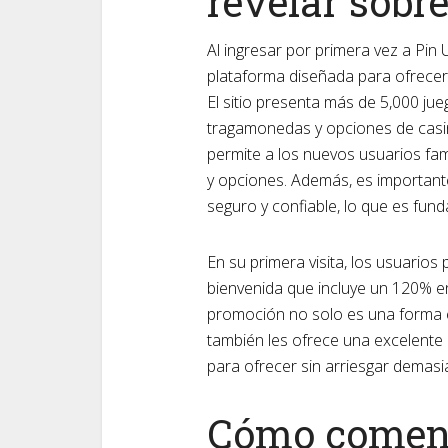
revelar sobr
Al ingresar por primera vez a Pin
plataforma diseñada para ofrecer 
El sitio presenta más de 5,000 ju
tragamonedas y opciones de casino 
permite a los nuevos usuarios fam
y opciones. Además, es important
seguro y confiable, lo que es fun
En su primera visita, los usuario
bienvenida que incluye un 120% en
promoción no solo es una forma e
también les ofrece una excelente 
para ofrecer sin arriesgar demasi
Cómo comenz