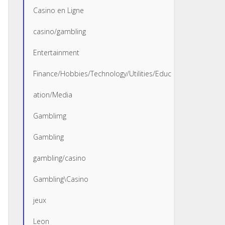
Casino en Ligne
casino/gambling
Entertainment
Finance/Hobbies/Technology/Utilities/Educ
ation/Media
Gamblimg
Gambling
gambling/casino
Gambling\Casino
jeux
Leon