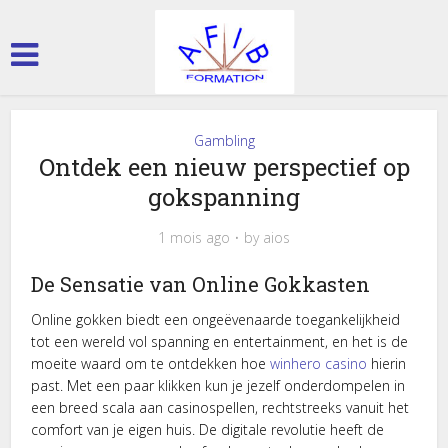
Gambling
Ontdek een nieuw perspectief op
gokspanning
1 mois ago
by
aios
De Sensatie van Online Gokkasten
Online gokken biedt een ongeëvenaarde toegankelijkheid
tot een wereld vol spanning en entertainment, en het is de
moeite waard om te ontdekken hoe
winhero casino
hierin
past. Met een paar klikken kun je jezelf onderdompelen in
een breed scala aan casinospellen, rechtstreeks vanuit het
comfort van je eigen huis. De digitale revolutie heeft de