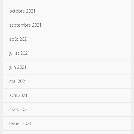
octobre 2021
septembre 2021
août 2021
juillet 2021
juin 2021
mai 2021
avril 2021
mars 2021
février 2021