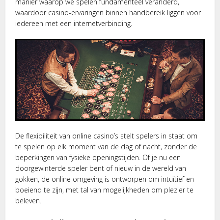
manier waarop we spelen fundamenteel veranderd,
waardoor casino-ervaringen binnen handbereik liggen voor
iedereen met een internetverbinding.
De flexibiliteit van online casino’s stelt spelers in staat om
te spelen op elk moment van de dag of nacht, zonder de
beperkingen van fysieke openingstijden. Of je nu een
doorgewinterde speler bent of nieuw in de wereld van
gokken, de online omgeving is ontworpen om intuïtief en
boeiend te zijn, met tal van mogelijkheden om plezier te
beleven.