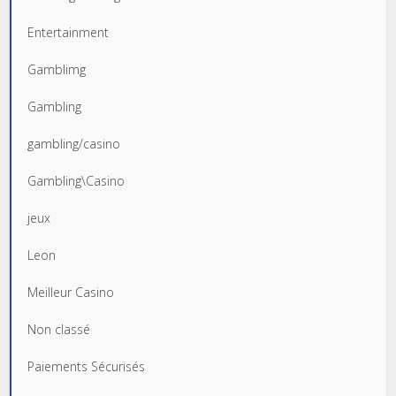
Entertainment
Gamblimg
Gambling
gambling/casino
Gambling\Casino
jeux
Leon
Meilleur Casino
Non classé
Paiements Sécurisés