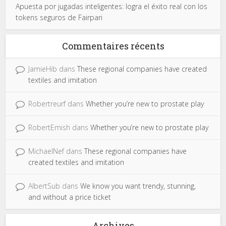
Apuesta por jugadas inteligentes: logra el éxito real con los
tokens seguros de Fairpari
Commentaires récents
JamieHib
dans
These regional companies have created
textiles and imitation
Robertreurf
dans
Whether you’re new to prostate play
RobertEmish
dans
Whether you’re new to prostate play
MichaelNef
dans
These regional companies have
created textiles and imitation
AlbertSub
dans
We know you want trendy, stunning,
and without a price ticket
Archives