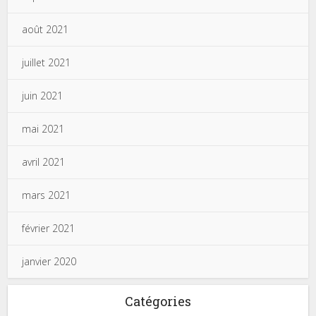
août 2021
juillet 2021
juin 2021
mai 2021
avril 2021
mars 2021
février 2021
janvier 2020
Catégories