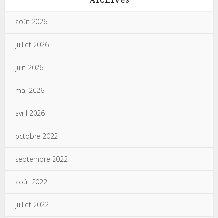
août 2026
juillet 2026
juin 2026
mai 2026
avril 2026
octobre 2022
septembre 2022
août 2022
juillet 2022