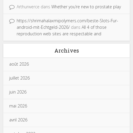
Arthurwerce
dans
Whether you’re new to prostate play
https://shrimahalaxmipolymers.com/beste-Slots-Fur-
android-mit-Echtgeld-2026/
dans
All 4 of those
reproduction web sites are respectable and
Archives
août 2026
juillet 2026
juin 2026
mai 2026
avril 2026