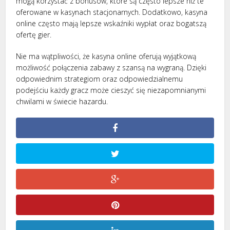
mogą korzystać z bonusów, które są często lepsze niż te
oferowane w kasynach stacjonarnych. Dodatkowo, kasyna
online często mają lepsze wskaźniki wypłat oraz bogatszą
ofertę gier.
Nie ma wątpliwości, że kasyna online oferują wyjątkową
możliwość połączenia zabawy z szansą na wygraną. Dzięki
odpowiednim strategiom oraz odpowiedzialnemu
podejściu każdy gracz może cieszyć się niezapomnianymi
chwilami w świecie hazardu.