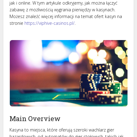
jak i online. W tym artykule odkryjemy, jak można łączyć
zabawę z możliwością wygrania pieniędzy w kasynach.
Możesz znaleźć więcej informacji na temat ofert kasyn na
stronie
https://viphive-casinos.pl/
.
Main Overview
Kasyna to miejsca, które oferują szeroki wachlarz gier
hazardowych, od automatów do gier stołowych, takich jak