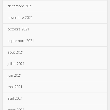
décembre 2021
novembre 2021
octobre 2021
septembre 2021
août 2021
juillet 2021
juin 2021
mai 2021
avril 2021
mars 2021