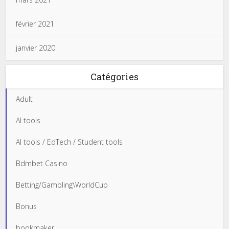
février 2021
janvier 2020
Catégories
Adult
AI tools
AI tools / EdTech / Student tools
Bdmbet Casino
Betting/Gambling\WorldCup
Bonus
bookmaker