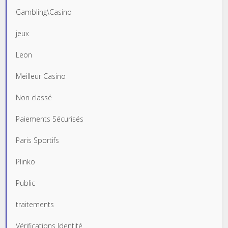
Gambling\Casino
jeux
Leon
Meilleur Casino
Non classé
Paiements Sécurisés
Paris Sportifs
Plinko
Public
traitements
Vérifications Identité