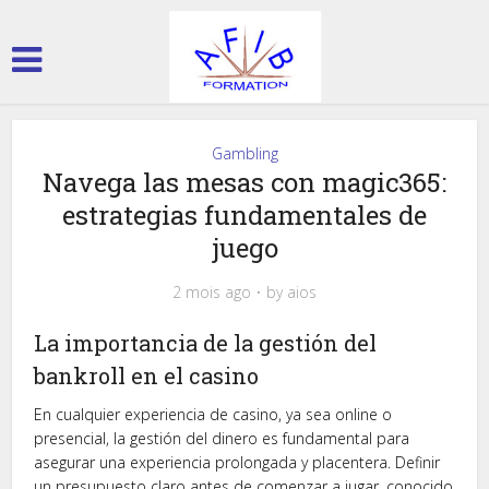
Gambling
Navega las mesas con magic365:
estrategias fundamentales de
juego
2 mois ago
by
aios
La importancia de la gestión del
bankroll en el casino
En cualquier experiencia de casino, ya sea online o
presencial, la gestión del dinero es fundamental para
asegurar una experiencia prolongada y placentera. Definir
un presupuesto claro antes de comenzar a jugar, conocido