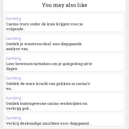
You may also like
Gambling
Casino-trucs onder de knie krijgen voor je
volgende...
Gambling
Ontdek je winstvoordeel: een diepgaande
analyse van...
Gambling
Leer bewezen tactieken om je gokgedrag uit te
dagen
Gambling
Ontdek de ware kracht van gokken in casino’s
en...
Gambling
Ontdek buitengewone casino wedstrijden en
verkrijg gok...
Gambling
Verkrij deskundige inzichten voor diepgaand...