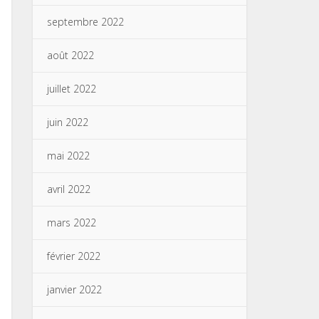
septembre 2022
août 2022
juillet 2022
juin 2022
mai 2022
avril 2022
mars 2022
février 2022
janvier 2022