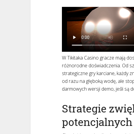
W Tikitaka Casino gracze mają dos
różnorodne doświadczenia. Od szy
strategiczne gry karciane, każdy zn
od razu na głęboką wodę, ale sto
darmowych wersji demo, jeśli są 
Strategie zwi
potencjalnyc