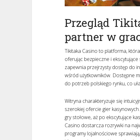
Przegląd Tiki
partner w gra
Tikitaka Casino to platforma, któr
oferując bezpieczne i ekscytujące
zapewnia przejrzysty dostęp do in
wśród użytkowników. Dostępne m
do potrzeb polskiego rynku, co uł
Witryna charakteryzuje się intuicy
szerokiej ofercie gier kasynowyc
gry stołowe, aż po ekscytujące ka
Casino dostarcza rozrywki na na
programy lojalnościowe sprawiają, 