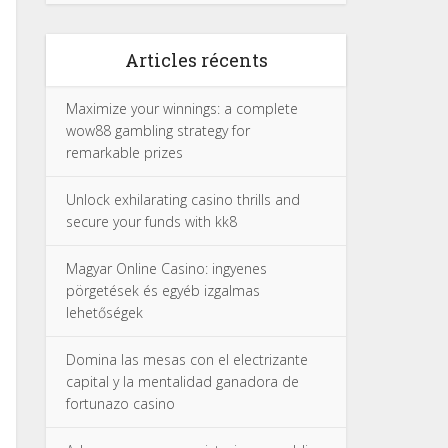
Articles récents
Maximize your winnings: a complete
wow88 gambling strategy for
remarkable prizes
Unlock exhilarating casino thrills and
secure your funds with kk8
Magyar Online Casino: ingyenes
pörgetések és egyéb izgalmas
lehetőségek
Domina las mesas con el electrizante
capital y la mentalidad ganadora de
fortunazo casino