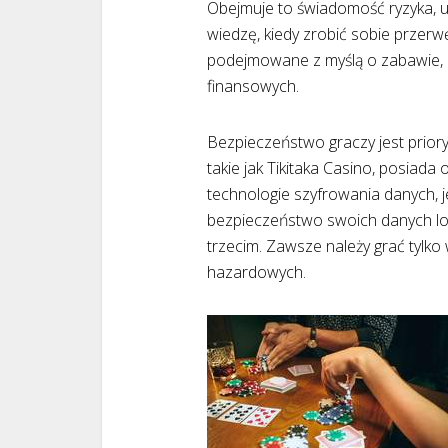
Obejmuje to świadomość ryzyka, us
wiedzę, kiedy zrobić sobie przer
podejmowane z myślą o zabawie, 
finansowych.
Bezpieczeństwo graczy jest priory
takie jak Tikitaka Casino, posiad
technologie szyfrowania danych, 
bezpieczeństwo swoich danych lo
trzecim. Zawsze należy grać tyl
hazardowych.