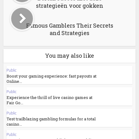
strategieën voor gokken
Famous Gamblers Their Secrets
and Strategies
You may also like
Public
Boost your gaming experience: fast payouts at
Online...
Public
Experience the thrill of live casino games at
Fair Go...
Public
Test trailblazing gambling formulas for a total
casino...
Public