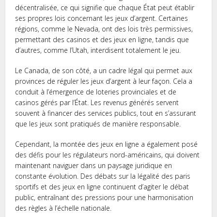
décentralisée, ce qui signifie que chaque État peut établir
ses propres lois concernant les jeux d’argent. Certaines
régions, comme le Nevada, ont des lois très permissives,
permettant des casinos et des jeux en ligne, tandis que
d’autres, comme l’Utah, interdisent totalement le jeu.
Le Canada, de son côté, a un cadre légal qui permet aux
provinces de réguler les jeux d’argent à leur façon. Cela a
conduit à l’émergence de loteries provinciales et de
casinos gérés par l’État. Les revenus générés servent
souvent à financer des services publics, tout en s’assurant
que les jeux sont pratiqués de manière responsable.
Cependant, la montée des jeux en ligne a également posé
des défis pour les régulateurs nord-américains, qui doivent
maintenant naviguer dans un paysage juridique en
constante évolution. Des débats sur la légalité des paris
sportifs et des jeux en ligne continuent d’agiter le débat
public, entraînant des pressions pour une harmonisation
des règles à l’échelle nationale.