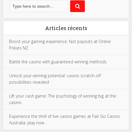
Articles récents
Boost your gaming experience: fast payouts at Online
Pokies NZ
Battle the casino with guaranteed winning methods
Unlock your winning potential: casino scratch-off
possibilities revealed
Lift your cash game: The psychology of winning big at the
casino
Experience the thrill of live casino games at Fair Go Casino
Australia: play now