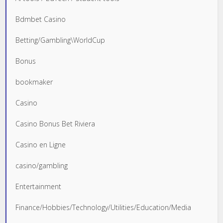
Bdmbet Casino
Betting/Gambling\WorldCup
Bonus
bookmaker
Casino
Casino Bonus Bet Riviera
Casino en Ligne
casino/gambling
Entertainment
Finance/Hobbies/Technology/Utilities/Education/Media