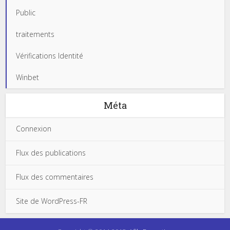
Public
traitements
Vérifications Identité
Winbet
Méta
Connexion
Flux des publications
Flux des commentaires
Site de WordPress-FR