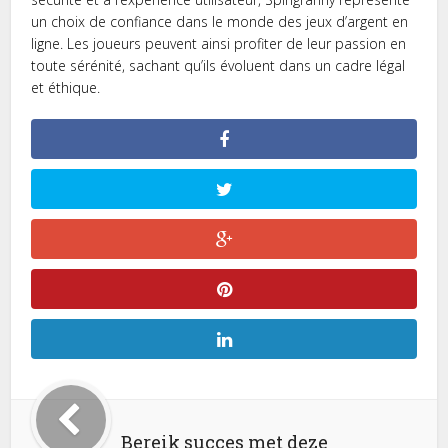
un choix de confiance dans le monde des jeux d’argent en
ligne. Les joueurs peuvent ainsi profiter de leur passion en
toute sérénité, sachant qu’ils évoluent dans un cadre légal
et éthique.
Bereik succes met deze