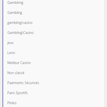
Gamblimg
Gambling
gambling/casino
Gambling\Casino
jeux
Leon
Meilleur Casino
Non classé
Paiements Sécurisés
Paris Sportifs
Plinko