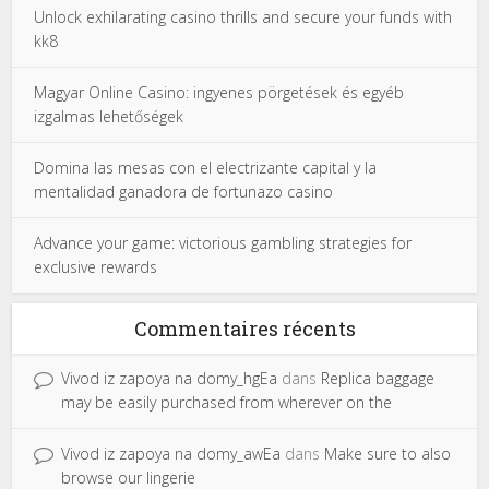
Unlock exhilarating casino thrills and secure your funds with
kk8
Magyar Online Casino: ingyenes pörgetések és egyéb
izgalmas lehetőségek
Domina las mesas con el electrizante capital y la
mentalidad ganadora de fortunazo casino
Advance your game: victorious gambling strategies for
exclusive rewards
Commentaires récents
Vivod iz zapoya na domy_hgEa
dans
Replica baggage
may be easily purchased from wherever on the
Vivod iz zapoya na domy_awEa
dans
Make sure to also
browse our lingerie