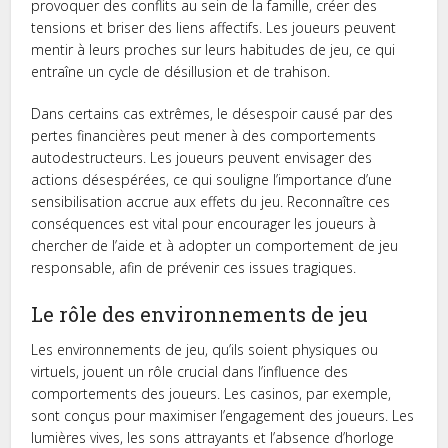
provoquer des conflits au sein de la famille, créer des
tensions et briser des liens affectifs. Les joueurs peuvent
mentir à leurs proches sur leurs habitudes de jeu, ce qui
entraîne un cycle de désillusion et de trahison.
Dans certains cas extrêmes, le désespoir causé par des
pertes financières peut mener à des comportements
autodestructeurs. Les joueurs peuvent envisager des
actions désespérées, ce qui souligne l’importance d’une
sensibilisation accrue aux effets du jeu. Reconnaître ces
conséquences est vital pour encourager les joueurs à
chercher de l’aide et à adopter un comportement de jeu
responsable, afin de prévenir ces issues tragiques.
Le rôle des environnements de jeu
Les environnements de jeu, qu’ils soient physiques ou
virtuels, jouent un rôle crucial dans l’influence des
comportements des joueurs. Les casinos, par exemple,
sont conçus pour maximiser l’engagement des joueurs. Les
lumières vives, les sons attrayants et l’absence d’horloge