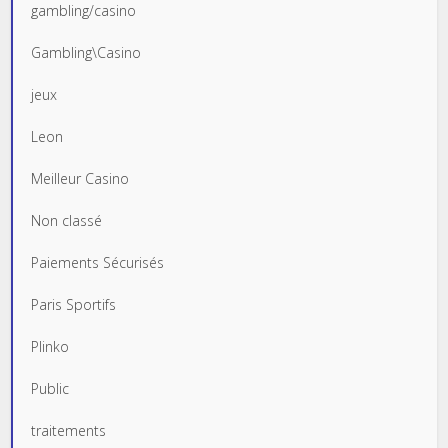
gambling/casino
Gambling\Casino
jeux
Leon
Meilleur Casino
Non classé
Paiements Sécurisés
Paris Sportifs
Plinko
Public
traitements