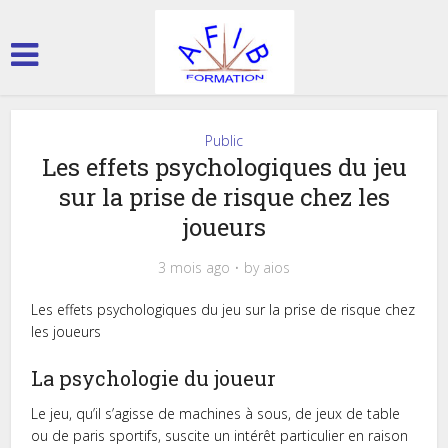
Public
Les effets psychologiques du jeu
sur la prise de risque chez les
joueurs
3 mois ago
by
aios
Les effets psychologiques du jeu sur la prise de risque chez
les joueurs
La psychologie du joueur
Le jeu, qu’il s’agisse de machines à sous, de jeux de table
ou de paris sportifs, suscite un intérêt particulier en raison