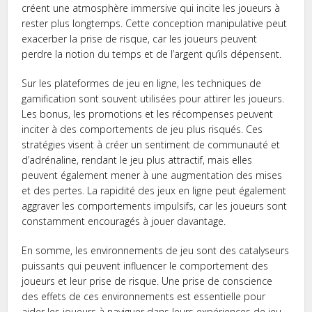
créent une atmosphère immersive qui incite les joueurs à
rester plus longtemps. Cette conception manipulative peut
exacerber la prise de risque, car les joueurs peuvent
perdre la notion du temps et de l’argent qu’ils dépensent.
Sur les plateformes de jeu en ligne, les techniques de
gamification sont souvent utilisées pour attirer les joueurs.
Les bonus, les promotions et les récompenses peuvent
inciter à des comportements de jeu plus risqués. Ces
stratégies visent à créer un sentiment de communauté et
d’adrénaline, rendant le jeu plus attractif, mais elles
peuvent également mener à une augmentation des mises
et des pertes. La rapidité des jeux en ligne peut également
aggraver les comportements impulsifs, car les joueurs sont
constamment encouragés à jouer davantage.
En somme, les environnements de jeu sont des catalyseurs
puissants qui peuvent influencer le comportement des
joueurs et leur prise de risque. Une prise de conscience
des effets de ces environnements est essentielle pour
aider les joueurs à naviguer dans leurs expériences de jeu