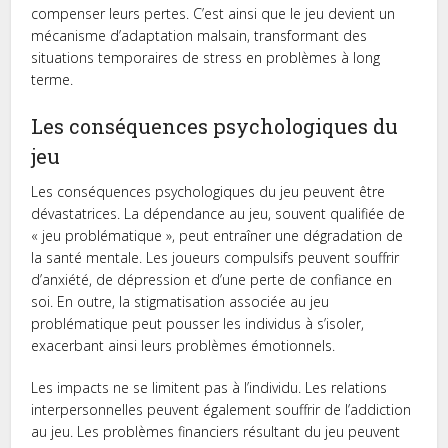
compenser leurs pertes. C’est ainsi que le jeu devient un
mécanisme d’adaptation malsain, transformant des
situations temporaires de stress en problèmes à long
terme.
Les conséquences psychologiques du
jeu
Les conséquences psychologiques du jeu peuvent être
dévastatrices. La dépendance au jeu, souvent qualifiée de
« jeu problématique », peut entraîner une dégradation de
la santé mentale. Les joueurs compulsifs peuvent souffrir
d’anxiété, de dépression et d’une perte de confiance en
soi. En outre, la stigmatisation associée au jeu
problématique peut pousser les individus à s’isoler,
exacerbant ainsi leurs problèmes émotionnels.
Les impacts ne se limitent pas à l’individu. Les relations
interpersonnelles peuvent également souffrir de l’addiction
au jeu. Les problèmes financiers résultant du jeu peuvent