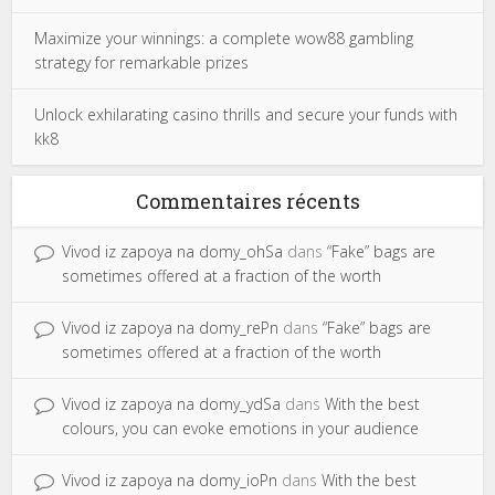
Maximize your winnings: a complete wow88 gambling
strategy for remarkable prizes
Unlock exhilarating casino thrills and secure your funds with
kk8
Commentaires récents
Vivod iz zapoya na domy_ohSa
dans
“Fake” bags are
sometimes offered at a fraction of the worth
Vivod iz zapoya na domy_rePn
dans
“Fake” bags are
sometimes offered at a fraction of the worth
Vivod iz zapoya na domy_ydSa
dans
With the best
colours, you can evoke emotions in your audience
Vivod iz zapoya na domy_ioPn
dans
With the best