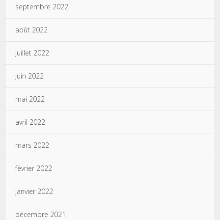
septembre 2022
août 2022
juillet 2022
juin 2022
mai 2022
avril 2022
mars 2022
février 2022
janvier 2022
décembre 2021