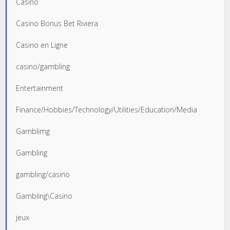
Casino
Casino Bonus Bet Riviera
Casino en Ligne
casino/gambling
Entertainment
Finance/Hobbies/Technology/Utilities/Education/Media
Gamblimg
Gambling
gambling/casino
Gambling\Casino
jeux