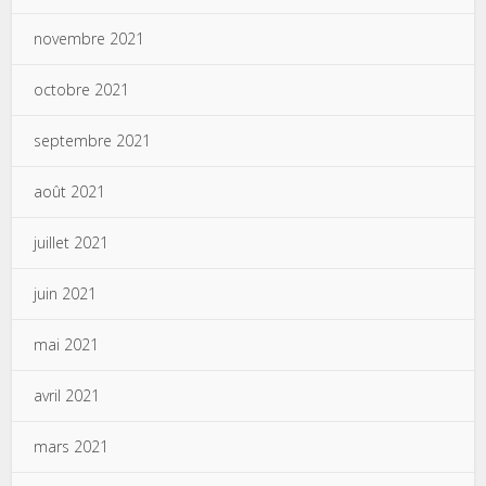
novembre 2021
octobre 2021
septembre 2021
août 2021
juillet 2021
juin 2021
mai 2021
avril 2021
mars 2021