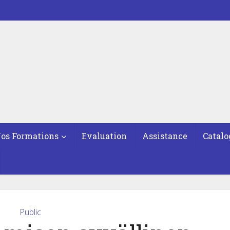
os Formations
Evaluation
Assistance
Catalo
Public