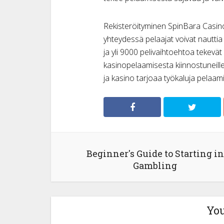
Rekisteröityminen SpinBara Casino
yhteydessä pelaajat voivat nauttia
ja yli 9000 pelivaihtoehtoa tekevät 
kasinopelaamisesta kiinnostuneille
ja kasino tarjoaa työkaluja pelaami
Beginner's Guide to Starting in
Gambling
You