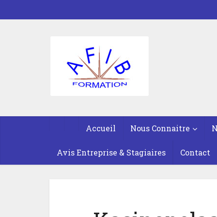
Accueil
Nous Connaitre
N
Avis Entreprise & Stagiaires
Contact