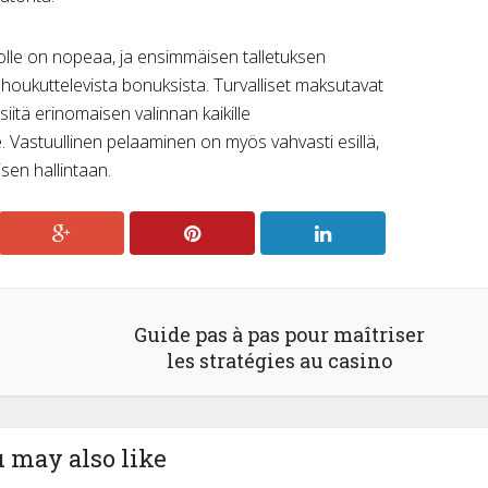
lle on nopeaa, ja ensimmäisen talletuksen
 houkuttelevista bonuksista. Turvalliset maksutavat
siitä erinomaisen valinnan kaikille
. Vastuullinen pelaaminen on myös vahvasti esillä,
sen hallintaan.
Guide pas à pas pour maîtriser
les stratégies au casino
 may also like