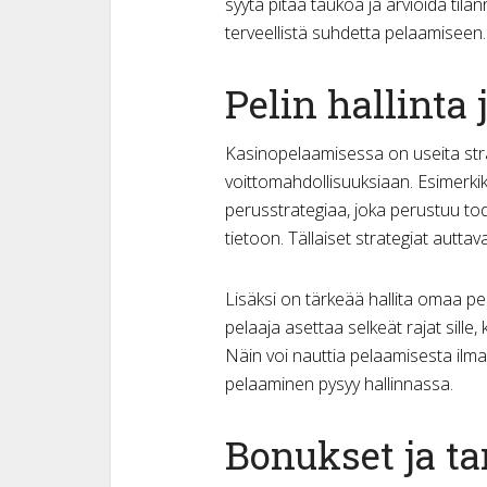
syytä pitää taukoa ja arvioida til
terveellistä suhdetta pelaamiseen.
Pelin hallinta 
Kasinopelaamisessa on useita strat
voittomahdollisuuksiaan. Esimerkik
perusstrategiaa, joka perustuu to
tietoon. Tällaiset strategiat autt
Lisäksi on tärkeää hallita omaa pel
pelaaja asettaa selkeät rajat sille
Näin voi nauttia pelaamisesta ilman
pelaaminen pysyy hallinnassa.
Bonukset ja ta