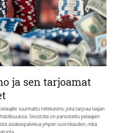
o ja sen tarjoamat
et
elaajille suunnattu nettikasino, joka tarjoaa laajan
hdollisuuksia. Sivustolla on panostettu pelaajien
elistä asiakaspalvelua ympäri vuorokauden, mikä
vatonta.