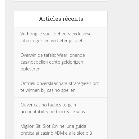
Articles récents
Verhoog je spel: beheers exclusieve
loterijregels en verbeter je spel
Overwin de tafels: Waar lonende
casinospellen echte geldprijzen
opleveren
Ontdek onverslaanbare strategieën om
te winnen bij casino spellen
Clever casino tactics to gain
accountability and increase wins
Migliori Siti Slot Online: una guida
pratica ai casinò ADM e alle slot più