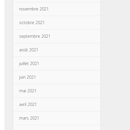
novembre 2021
octobre 2021
septembre 2021
août 2021
juillet 2021
juin 2021
mai 2021
avril 2021
mars 2021