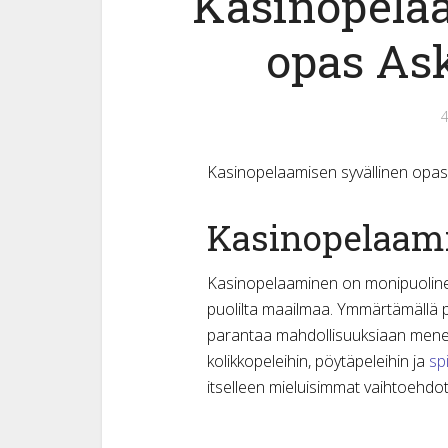
Kasinopela
opas Ask
Kasinopelaamisen syvällinen opas
Kasinopelaami
Kasinopelaaminen on monipuolinen
puolilta maailmaa. Ymmärtämällä pe
parantaa mahdollisuuksiaan menest
kolikkopeleihin, pöytäpeleihin ja
sp
itselleen mieluisimmat vaihtoehdot