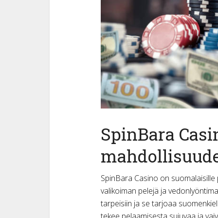
SpinBara Casin
mahdollisuud
SpinBara Casino on suomalaisille p
valikoiman pelejä ja vedonlyöntima
tarpeisiin ja se tarjoaa suomenki
tekee pelaamisesta sujuvaa ja vai