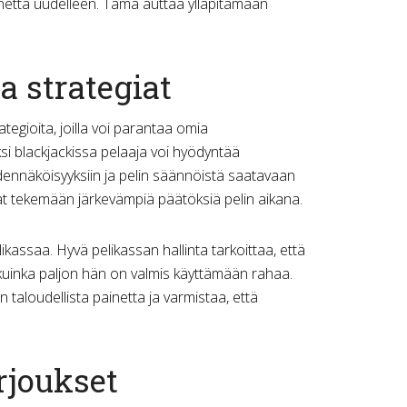
annetta uudelleen. Tämä auttaa ylläpitämään
ja strategiat
egioita, joilla voi parantaa omia
si blackjackissa pelaaja voi hyödyntää
dennäköisyyksiin ja pelin säännöistä saatavaan
avat tekemään järkevämpiä päätöksiä pelin aikana.
ikassaa. Hyvä pelikassan hallinta tarkoittaa, että
, kuinka paljon hän on valmis käyttämään rahaa.
 taloudellista painetta ja varmistaa, että
rjoukset