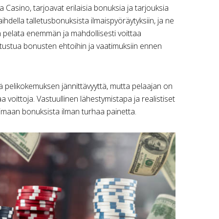
 Casino, tarjoavat erilaisia bonuksia ja tarjouksia
ihdella talletusbonuksista ilmaispyöräytyksiin, ja ne
n pelata enemmän ja mahdollisesti voittaa
tustua bonusten ehtoihin ja vaatimuksiin ennen
 pelikokemuksen jännittävyyttä, mutta pelaajan on
a voittoja. Vastuullinen lähestymistapa ja realistiset
imaan bonuksista ilman turhaa painetta.