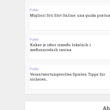
Public
Migliori Siti Slot Online: una guida pratica 
Public
Kakav je izbor između lokalnih i
međunarodnih casina
Public
Verantwortungsvolles Spielen Tipps für
sicheres...
Ab