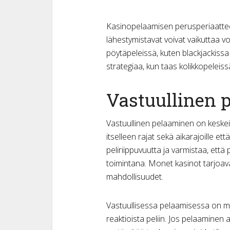
Kasinopelaamisen perusperiaattee
lähestymistavat voivat vaikuttaa vo
pöytäpeleissä, kuten blackjackissa 
strategiaa, kun taas kolikkopelei
Vastuullinen 
Vastuullinen pelaaminen on keske
itselleen rajat sekä aikarajoille et
peliriippuvuutta ja varmistaa, ett
toimintana. Monet kasinot tarjoavat
mahdollisuudet.
Vastuullisessa pelaamisessa on my
reaktioista peliin. Jos pelaaminen 