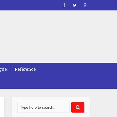
gue
Référence