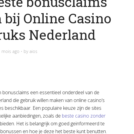
beste bonusclaims
bij Online Casino
ruks Nederland
1 mois ago
by
aios
jn bonusclaims een essentieel onderdeel van de
rland die gebruik willen maken van online casino’s
es beschikbaar. Een populaire keuze zijn de sites
elijke aanbiedingen, zoals de
beste casino zonder
bieden. Het is belangrijk om goed geïnformeerd te
n bonussen en hoe je deze het beste kunt benutten.