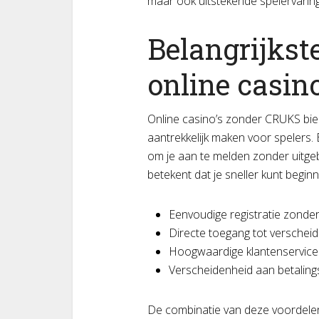
maar ook uitstekende spelervaring
Belangrijkst
online casin
Online casino’s zonder CRUKS bie
aantrekkelijk maken voor spelers.
om je aan te melden zonder uitgeb
betekent dat je sneller kunt begi
Eenvoudige registratie zonde
Directe toegang tot verschei
Hoogwaardige klantenservice
Verscheidenheid aan betaling
De combinatie van deze voordele