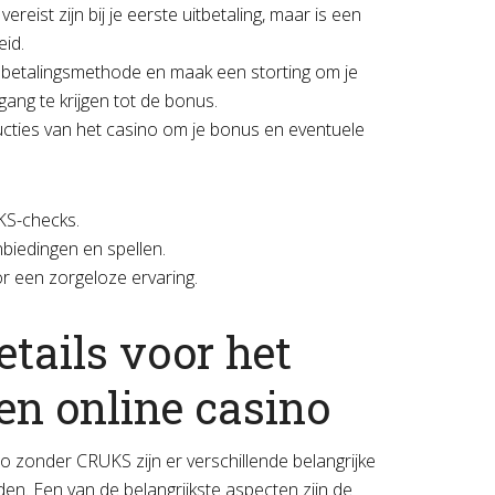
vereist zijn bij je eerste uitbetaling, maar is een
eid.
betalingsmethode en maak een storting om je
gang te krijgen tot de bonus.
ucties van het casino om je bonus en eventuele
KS-checks.
biedingen en spellen.
r een zorgeloze ervaring.
etails voor het
en online casino
no zonder CRUKS zijn er verschillende belangrijke
n. Een van de belangrijkste aspecten zijn de