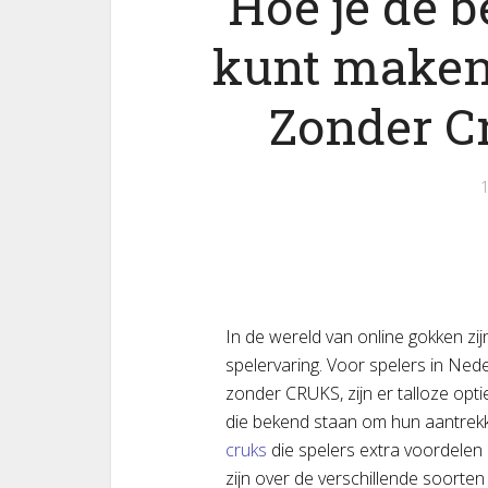
Hoe je de 
kunt maken 
Zonder C
In de wereld van online gokken zi
spelervaring. Voor spelers in Nede
zonder CRUKS, zijn er talloze opti
die bekend staan om hun aantrekk
cruks
die spelers extra voordelen 
zijn over de verschillende soorte