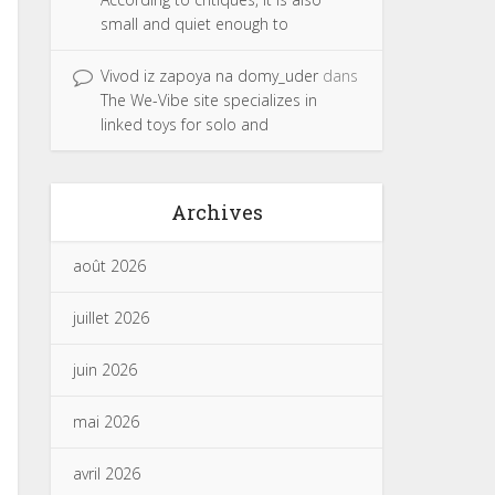
small and quiet enough to
Vivod iz zapoya na domy_uder
dans
The We-Vibe site specializes in
linked toys for solo and
Archives
août 2026
juillet 2026
juin 2026
mai 2026
avril 2026