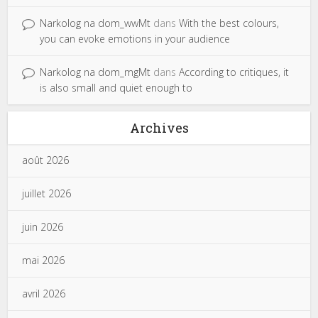
Narkolog na dom_wwMt
dans
With the best colours,
you can evoke emotions in your audience
Narkolog na dom_mgMt
dans
According to critiques, it
is also small and quiet enough to
Archives
août 2026
juillet 2026
juin 2026
mai 2026
avril 2026