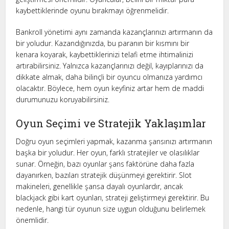
kaybettiklerinde oyunu bırakmayı öğrenmelidir.
Bankroll yönetimi aynı zamanda kazançlarınızı artırmanın da
bir yoludur. Kazandığınızda, bu paranın bir kısmını bir
kenara koyarak, kaybettiklerinizi telafi etme ihtimalinizi
artırabilirsiniz. Yalnızca kazançlarınızı değil, kayıplarınızı da
dikkate almak, daha bilinçli bir oyuncu olmanıza yardımcı
olacaktır. Böylece, hem oyun keyfiniz artar hem de maddi
durumunuzu koruyabilirsiniz.
Oyun Seçimi ve Stratejik Yaklaşımlar
Doğru oyun seçimleri yapmak, kazanma şansınızı artırmanın
başka bir yoludur. Her oyun, farklı stratejiler ve olasılıklar
sunar. Örneğin, bazı oyunlar şans faktörüne daha fazla
dayanırken, bazıları stratejik düşünmeyi gerektirir. Slot
makineleri, genellikle şansa dayalı oyunlardır, ancak
blackjack gibi kart oyunları, strateji geliştirmeyi gerektirir. Bu
nedenle, hangi tür oyunun size uygun olduğunu belirlemek
önemlidir.