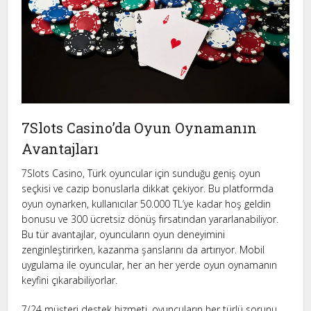
7Slots Casino’da Oyun Oynamanın
Avantajları
7Slots Casino, Türk oyuncular için sunduğu geniş oyun
seçkisi ve cazip bonuslarla dikkat çekiyor. Bu platformda
oyun oynarken, kullanıcılar 50.000 TL’ye kadar hoş geldin
bonusu ve 300 ücretsiz dönüş fırsatından yararlanabiliyor.
Bu tür avantajlar, oyuncuların oyun deneyimini
zenginleştirirken, kazanma şanslarını da artırıyor. Mobil
uygulama ile oyuncular, her an her yerde oyun oynamanın
keyfini çıkarabiliyorlar.
7/24 müşteri destek hizmeti, oyuncuların her türlü sorunu