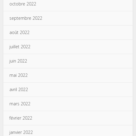
octobre 2022
septembre 2022
août 2022
juillet 2022
juin 2022
mai 2022
avril 2022
mars 2022
février 2022
janvier 2022