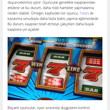
düşüncelerimizi içerir. Oyuncular genellikle kayıplarından
etkilenir ve bu durum, daha riskli hamleler yapmalarına
neden olabilir. Örneğin, kaybeden bir oyuncu,
7slots
ile
kazanma umuduyla daha fazla bahis yapma eğilimindedir.
Bu durum, kayıpları telafi etmeye çalışırken daha büyük
kayıplara yol açabilir.
Başarılı oyuncular, oyun sırasında duygularını kontrol