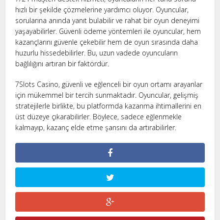
hızlı bir şekilde çözmelerine yardımcı oluyor. Oyuncular,
sorularına anında yanıt bulabilir ve rahat bir oyun deneyimi
yaşayabilirler. Güvenli ödeme yöntemleri ile oyuncular, hem
kazançlarını güvenle çekebilir hem de oyun sırasında daha
huzurlu hissedebilirler. Bu, uzun vadede oyuncuların
bağlılığını artıran bir faktördür.
7Slots Casino, güvenli ve eğlenceli bir oyun ortamı arayanlar
için mükemmel bir tercih sunmaktadır. Oyuncular, gelişmiş
stratejilerle birlikte, bu platformda kazanma ihtimallerini en
üst düzeye çıkarabilirler. Böylece, sadece eğlenmekle
kalmayıp, kazanç elde etme şansını da artırabilirler.