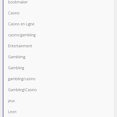
bookmaker
Casino
Casino en Ligne
casino/gambling
Entertainment
Gamblimg
Gambling
gambling/casino
Gambling\Casino
jeux
Leon