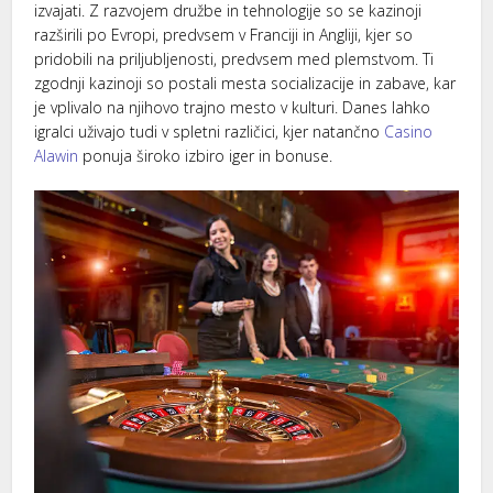
izvajati. Z razvojem družbe in tehnologije so se kazinoji
razširili po Evropi, predvsem v Franciji in Angliji, kjer so
pridobili na priljubljenosti, predvsem med plemstvom. Ti
zgodnji kazinoji so postali mesta socializacije in zabave, kar
je vplivalo na njihovo trajno mesto v kulturi. Danes lahko
igralci uživajo tudi v spletni različici, kjer natančno
Casino
Alawin
ponuja široko izbiro iger in bonuse.