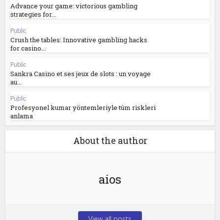
Advance your game: victorious gambling
strategies for...
Public
Crush the tables: Innovative gambling hacks
for casino...
Public
Sankra Casino et ses jeux de slots : un voyage
au...
Public
Profesyonel kumar yöntemleriyle tüm riskleri
anlama
About the author
aios
View all posts