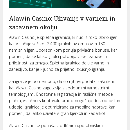
Alawin Casino: Uživanje v varnem in
zabavnem okolju
Alawin Casino je spletna igralnica, ki nudi široko izbiro iger,
kar vključuje več kot 2.400 igralnih avtomatov in 180
namiznih iger. Uporabnikom ponuja privlačne bonuse, kar
pomeni, da se lahko igralci potopijo v svet zabave in
priložnosti za zmago. Spletna igralnica deluje varno in
zanesljivo, kar je ključno za prijetno izkušnjo igranja.
Za igralce je pomembno, da so njihovi podatki zaščiteni,
kar Alawin Casino zagotavlja s sodobnimi varnostnimi
tehnologijami. Enostavna registracija in različne metode
plačila, vključno s kriptovalutami, omogočajo dostopnost in
udobje. Igralnica je optimizirana za mobilne naprave, kar
pomeni, da lahko uživate v igrah kjerkoli in kadarkoli.
Alawin Casino se ponaša z odličnim uporabniškim