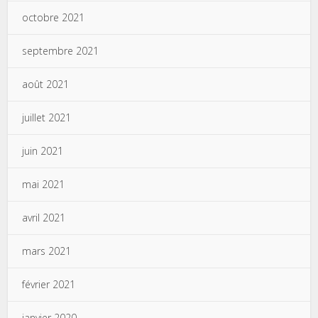
octobre 2021
septembre 2021
août 2021
juillet 2021
juin 2021
mai 2021
avril 2021
mars 2021
février 2021
janvier 2020