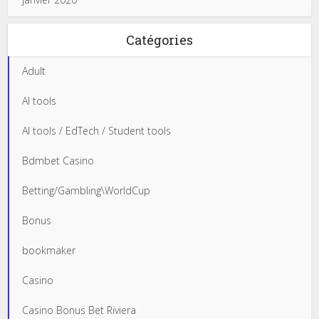
Catégories
Adult
AI tools
AI tools / EdTech / Student tools
Bdmbet Casino
Betting/Gambling\WorldCup
Bonus
bookmaker
Casino
Casino Bonus Bet Riviera