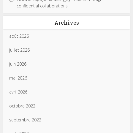
confidential collaborations
Archives
août 2026
juillet 2026
juin 2026
mai 2026
avril 2026
octobre 2022
septembre 2022