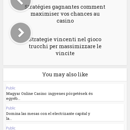
Stratégies gagnantes comment
maximiser vos chances au
casino
Strategie vincenti nel gioco
trucchi per massimizzare le
vincite
You may also like
Public
Magyar Online Casino: ingyenes pörgetések és
egyéb...
Public
Domina las mesas con el electrizante capital y
la...
Public