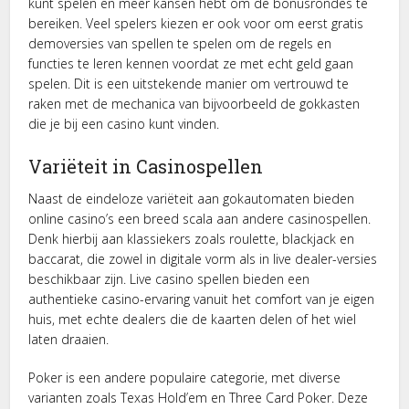
kunt spelen en meer kansen hebt om de bonusrondes te
bereiken. Veel spelers kiezen er ook voor om eerst gratis
demoversies van spellen te spelen om de regels en
functies te leren kennen voordat ze met echt geld gaan
spelen. Dit is een uitstekende manier om vertrouwd te
raken met de mechanica van bijvoorbeeld de gokkasten
die je bij een casino kunt vinden.
Variëteit in Casinospellen
Naast de eindeloze variëteit aan gokautomaten bieden
online casino’s een breed scala aan andere casinospellen.
Denk hierbij aan klassiekers zoals roulette, blackjack en
baccarat, die zowel in digitale vorm als in live dealer-versies
beschikbaar zijn. Live casino spellen bieden een
authentieke casino-ervaring vanuit het comfort van je eigen
huis, met echte dealers die de kaarten delen of het wiel
laten draaien.
Poker is een andere populaire categorie, met diverse
varianten zoals Texas Hold’em en Three Card Poker. Deze