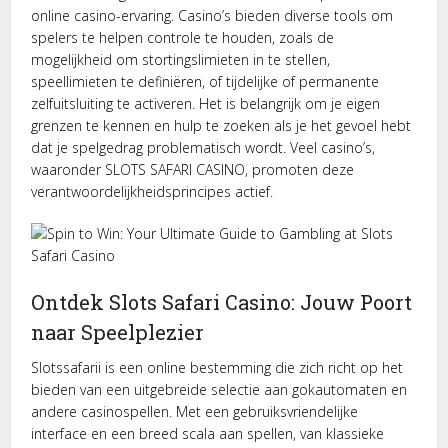
online casino-ervaring. Casino’s bieden diverse tools om
spelers te helpen controle te houden, zoals de
mogelijkheid om stortingslimieten in te stellen,
speellimieten te definiëren, of tijdelijke of permanente
zelfuitsluiting te activeren. Het is belangrijk om je eigen
grenzen te kennen en hulp te zoeken als je het gevoel hebt
dat je spelgedrag problematisch wordt. Veel casino’s,
waaronder SLOTS SAFARI CASINO, promoten deze
verantwoordelijkheidsprincipes actief.
Ontdek Slots Safari Casino: Jouw Poort
naar Speelplezier
Slotssafarii is een online bestemming die zich richt op het
bieden van een uitgebreide selectie aan gokautomaten en
andere casinospellen. Met een gebruiksvriendelijke
interface en een breed scala aan spellen, van klassieke