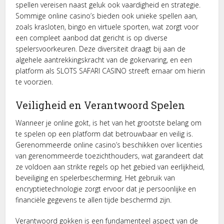
spellen vereisen naast geluk ook vaardigheid en strategie.
Sommige online casino’s bieden ook unieke spellen aan,
zoals krasloten, bingo en virtuele sporten, wat zorgt voor
een compleet aanbod dat gericht is op diverse
spelersvoorkeuren. Deze diversiteit draagt bij aan de
algehele aantrekkingskracht van de gokervaring, en een
platform als SLOTS SAFARI CASINO streeft ernaar om hierin
te voorzien.
Veiligheid en Verantwoord Spelen
Wanneer je online gokt, is het van het grootste belang om
te spelen op een platform dat betrouwbaar en veilig is.
Gerenommeerde online casino’s beschikken over licenties
van gerenommeerde toezichthouders, wat garandeert dat
ze voldoen aan strikte regels op het gebied van eerlijkheid,
beveiliging en spelerbescherming. Het gebruik van
encryptietechnologie zorgt ervoor dat je persoonlijke en
financiële gegevens te allen tijde beschermd zijn.
Verantwoord gokken is een fundamenteel aspect van de