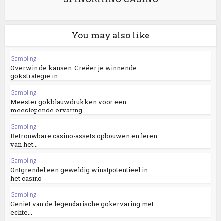
You may also like
Gambling
Overwin de kansen: Creëer je winnende
gokstrategie in...
Gambling
Meester gokblauwdrukken voor een
meeslepende ervaring
Gambling
Betrouwbare casino-assets opbouwen en leren
van het...
Gambling
Ontgrendel een geweldig winstpotentieel in
het casino
Gambling
Geniet van de legendarische gokervaring met
echte...