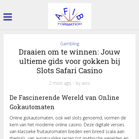
Gambling
Draaien om te winnen: Jouw
ultieme gids voor gokken bij
Slots Safari Casino
2 mois ago
by
aios
De Fascinerende Wereld van Online
Gokautomaten
Online gokautomaten, ook wel slots genoemd, vormen de
kern van het moderne online casino. Deze digitale versies
van klassieke fruitautomaten bieden een breed scala aan
thema’s, van avontuurlijke reizen tot mythische werelden en