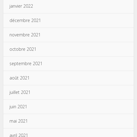
janvier 2022
décembre 2021
novembre 2021
octobre 2021
septembre 2021
août 2021
juillet 2021
juin 2021
mai 2021
avril 2021