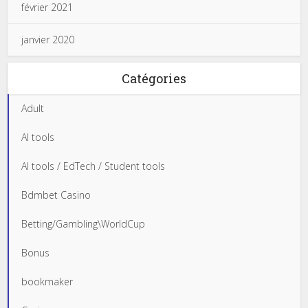
février 2021
janvier 2020
Catégories
Adult
AI tools
AI tools / EdTech / Student tools
Bdmbet Casino
Betting/Gambling\WorldCup
Bonus
bookmaker