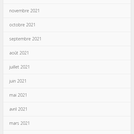
novembre 2021
octobre 2021
septembre 2021
août 2021
juillet 2021
juin 2021
mai 2021
avril 2021
mars 2021