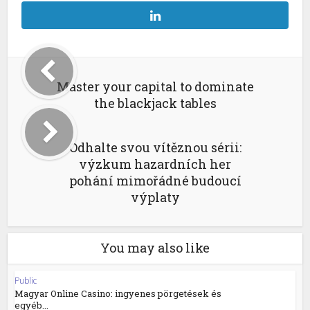
Master your capital to dominate
the blackjack tables
Odhalte svou vítěznou sérii:
výzkum hazardních her
pohání mimořádné budoucí
výplaty
You may also like
Public
Magyar Online Casino: ingyenes pörgetések és
egyéb...