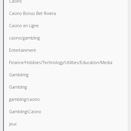
Casino
Casino Bonus Bet Riviera
Casino en Ligne
casino/gambling
Entertainment
Finance/Hobbies/Technology/Utilities/Education/Media
Gamblimg
Gambling
gambling/casino
Gambling\Casino
jeux