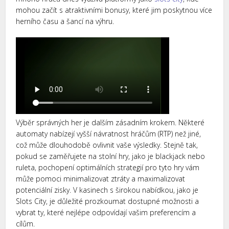
mohou začít s atraktivními bonusy, které jim poskytnou více
herního času a šancí na výhru.
Výběr správných her je dalším zásadním krokem. Některé
automaty nabízejí vyšší návratnost hráčům (RTP) než jiné,
což může dlouhodobě ovlivnit vaše výsledky. Stejně tak,
pokud se zaměřujete na stolní hry, jako je blackjack nebo
ruleta, pochopení optimálních strategií pro tyto hry vám
může pomoci minimalizovat ztráty a maximalizovat
potenciální zisky. V kasinech s širokou nabídkou, jako je
Slots City, je důležité prozkoumat dostupné možnosti a
vybrat ty, které nejlépe odpovídají vašim preferencím a
cílům.