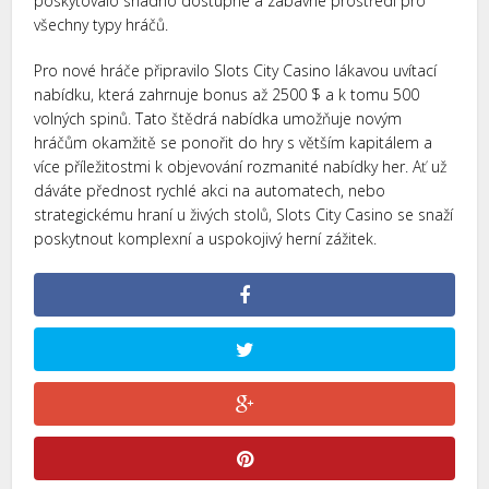
poskytovalo snadno dostupné a zábavné prostředí pro
všechny typy hráčů.
Pro nové hráče připravilo Slots City Casino lákavou uvítací
nabídku, která zahrnuje bonus až 2500 $ a k tomu 500
volných spinů. Tato štědrá nabídka umožňuje novým
hráčům okamžitě se ponořit do hry s větším kapitálem a
více příležitostmi k objevování rozmanité nabídky her. Ať už
dáváte přednost rychlé akci na automatech, nebo
strategickému hraní u živých stolů, Slots City Casino se snaží
poskytnout komplexní a uspokojivý herní zážitek.