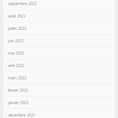
septembre 2022
août 2022
juillet 2022
juin 2022
mai 2022
avril 2022
mars 2022
février 2022
janvier 2022
décembre 2021