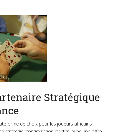
artenaire Stratégique
ance
teforme de choix pour les joueurs africains
e stratégie d’optimisation d’actifs. Avec une offre