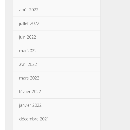
août 2022
juillet 2022
juin 2022
mai 2022
avril 2022
mars 2022
février 2022
janvier 2022
décembre 2021