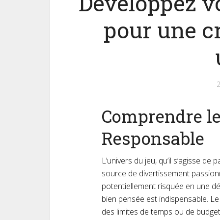
Développez vo
pour une cr
Comprendre le
Responsable
L’univers du jeu, qu’il s’agisse de 
source de divertissement passionn
potentiellement risquée en une dém
bien pensée est indispensable. Le
des limites de temps ou de budge