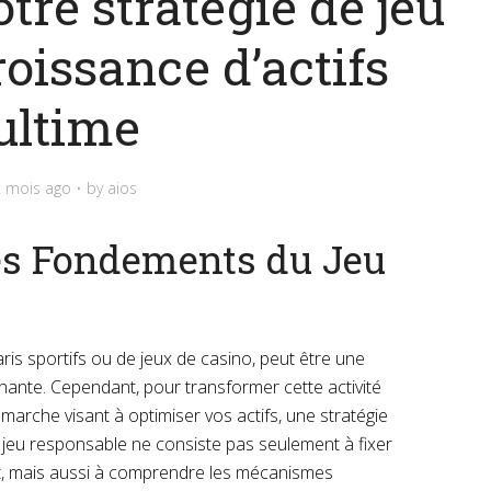
tre stratégie de jeu
oissance d’actifs
ultime
2 mois ago
by
aios
s Fondements du Jeu
paris sportifs ou de jeux de casino, peut être une
ante. Cependant, pour transformer cette activité
arche visant à optimiser vos actifs, une stratégie
 jeu responsable ne consiste pas seulement à fixer
t, mais aussi à comprendre les mécanismes