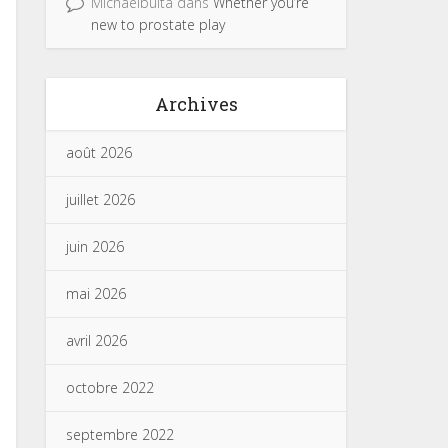
Michaelbuita
dans
Whether you’re
new to prostate play
Archives
août 2026
juillet 2026
juin 2026
mai 2026
avril 2026
octobre 2022
septembre 2022