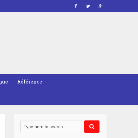
gue
Référence