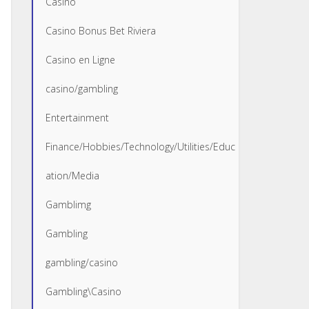
Casino
Casino Bonus Bet Riviera
Casino en Ligne
casino/gambling
Entertainment
Finance/Hobbies/Technology/Utilities/Educ
ation/Media
Gamblimg
Gambling
gambling/casino
Gambling\Casino