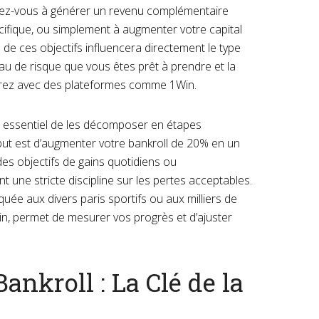
erchez-vous à générer un revenu complémentaire
cifique, ou simplement à augmenter votre capital
é de ces objectifs influencera directement le type
eau de risque que vous êtes prêt à prendre et la
girez avec des plateformes comme 1Win.
 est essentiel de les décomposer en étapes
 but est d’augmenter votre bankroll de 20% en un
 des objectifs de gains quotidiens ou
une stricte discipline sur les pertes acceptables.
uée aux divers paris sportifs ou aux milliers de
in, permet de mesurer vos progrès et d’ajuster
ankroll : La Clé de la