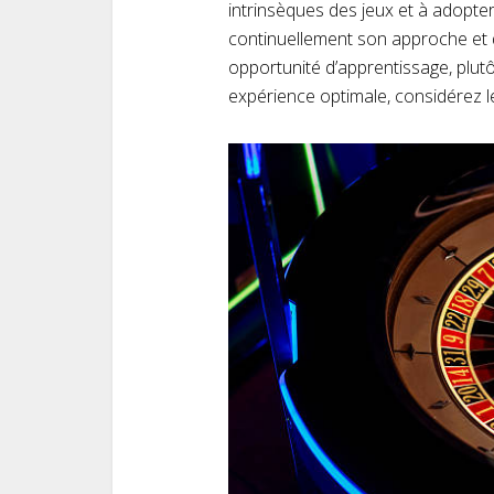
intrinsèques des jeux et à adopter
continuellement son approche et 
opportunité d’apprentissage, plut
expérience optimale, considérez l