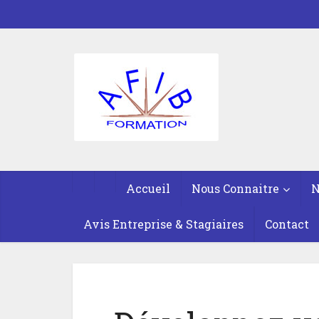
Accueil
Nous Connaitre
N
Avis Entreprise & Stagiaires
Contact