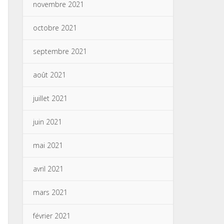
novembre 2021
octobre 2021
septembre 2021
août 2021
juillet 2021
juin 2021
mai 2021
avril 2021
mars 2021
février 2021