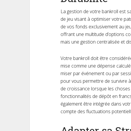
La gestion de votre bankroll est sa
de jeu visant à optimiser votre pat
de vos fonds exclusivement au jeu
offrant une multitude d’options co
mais une gestion centralisée et dis
Votre bankroll doit être considér
mise comme une dépense calculée
miser par événement ou par sessi
pour vous permettre de survivre à 
de croissance lorsque les choses t
fonctionnalités de dépôt en fran
également être intégrée dans votre
compte des fluctuations potentiell
Adapter sa Str