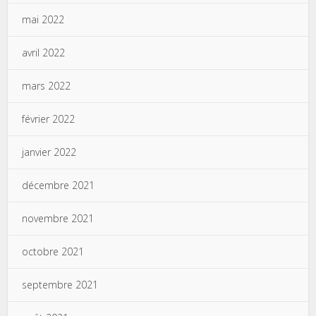
mai 2022
avril 2022
mars 2022
février 2022
janvier 2022
décembre 2021
novembre 2021
octobre 2021
septembre 2021