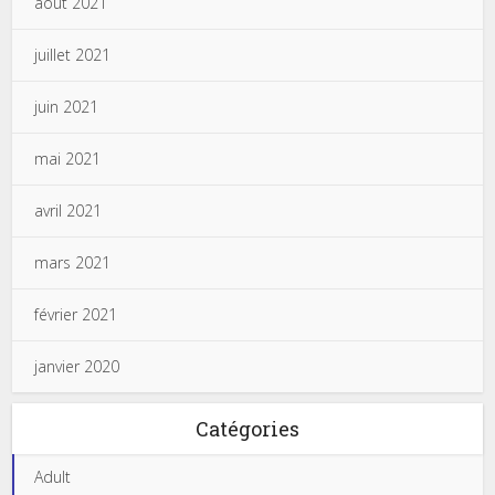
août 2021
juillet 2021
juin 2021
mai 2021
avril 2021
mars 2021
février 2021
janvier 2020
Catégories
Adult