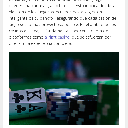
pueden marcar una gran diferencia. Esto implica desde la
elección de los juegos adecuados hasta la gestión
inteligente de tu bankroll, asegurando que cada sesión de
juego sea lo más provechosa posible. En el ámbito de los
casinos en línea, es fundamental conocer la oferta de
plataformas como
allright casino
, que se esfuerzan por
ofrecer una experiencia completa.