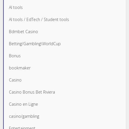
AI tools
AI tools / EdTech / Student tools
Bdmbet Casino
Betting/Gambling\WorldCup
Bonus
bookmaker
Casino
Casino Bonus Bet Riviera
Casino en Ligne
casino/gambling
Entertainment