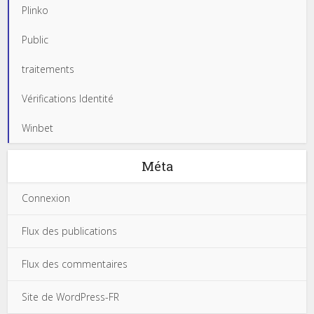
Plinko
Public
traitements
Vérifications Identité
Winbet
Méta
Connexion
Flux des publications
Flux des commentaires
Site de WordPress-FR