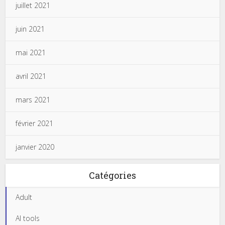
juillet 2021
juin 2021
mai 2021
avril 2021
mars 2021
février 2021
janvier 2020
Catégories
Adult
AI tools