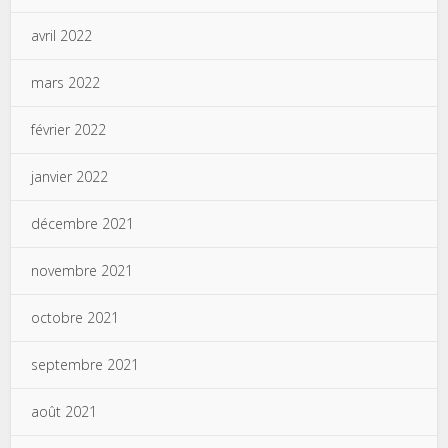
avril 2022
mars 2022
février 2022
janvier 2022
décembre 2021
novembre 2021
octobre 2021
septembre 2021
août 2021