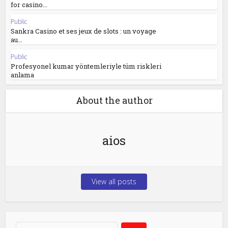
for casino...
Public
Sankra Casino et ses jeux de slots : un voyage
au...
Public
Profesyonel kumar yöntemleriyle tüm riskleri
anlama
About the author
aios
View all posts