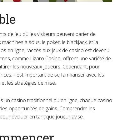
ble
ts de jeu où les visiteurs peuvent parier de
es machines à sous, le poker, le blackjack, et la
os en ligne, l’accès aux jeux de casino est devenu
formes, comme Lizaro Casino, offrent une variété de
 attirer les nouveaux joueurs. Cependant, pour
ces, il est important de se familiariser avec les
, et les stratégies de mise.
s un casino traditionnel ou en ligne, chaque casino
des opportunités de gains. Comprendre les
pour évoluer en tant que joueur avisé.
ommencer