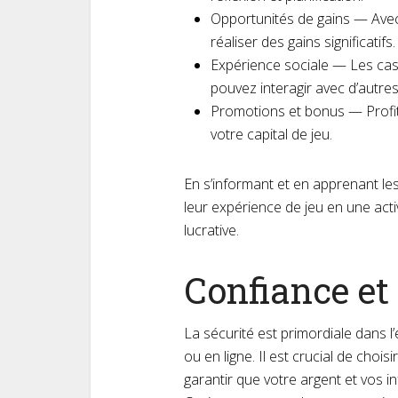
Opportunités de gains — Avec 
réaliser des gains significatifs.
Expérience sociale — Les cas
pouvez interagir avec d’autres
Promotions et bonus — Profi
votre capital de jeu.
En s’informant et en apprenant le
leur expérience de jeu en une activ
lucrative.
Confiance et
La sécurité est primordiale dans l
ou en ligne. Il est crucial de choi
garantir que votre argent et vos i