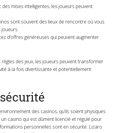
des mises intelligentes, les joueurs peuvent
inos sont souvent des lieux de rencontre où vous
 joueurs.
tez d’offres généreuses qui peuvent augmenter
s règles des jeux, les joueurs peuvent transformer
ité à la fois divertissante et potentiellement
 sécurité
’environnement des casinos, qu’ils soient physiques
sir un casino qui est dûment licencié et régulé pour
nformations personnelles sont en sécurité. Lizaro