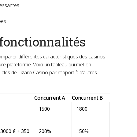
ressantes
ées
fonctionnalités
omparer différentes caractéristiques des casinos
eure plateforme. Voici un tableau qui met en
 clés de Lizaro Casino par rapport à d’autres
Concurrent A
Concurrent B
1500
1800
 3000 € + 350
200%
150%