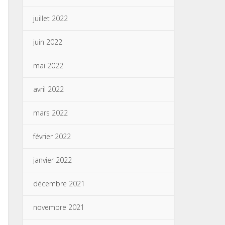
juillet 2022
juin 2022
mai 2022
avril 2022
mars 2022
février 2022
janvier 2022
décembre 2021
novembre 2021