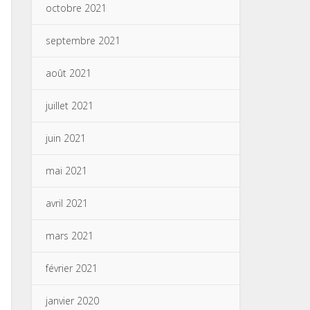
octobre 2021
septembre 2021
août 2021
juillet 2021
juin 2021
mai 2021
avril 2021
mars 2021
février 2021
janvier 2020