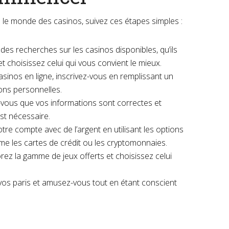
le monde des casinos, suivez ces étapes simples :
des recherches sur les casinos disponibles, qu’ils
et choisissez celui qui vous convient le mieux.
sinos en ligne, inscrivez-vous en remplissant un
ons personnelles.
vous que vos informations sont correctes et
 est nécessaire.
tre compte avec de l’argent en utilisant les options
 les cartes de crédit ou les cryptomonnaies.
rez la gamme de jeux offerts et choisissez celui
os paris et amusez-vous tout en étant conscient