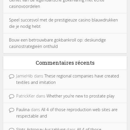
casinovoordelen
Speel succesvol met de prestigieuze casino blauwdrukken
die je nodig hebt
Bouw een betrouwbare gokbankroll op: deskundige
casinostrategieën onthuld
Commentaires récents
JamieHib
dans
These regional companies have created
textiles and imitation
PatrickKer
dans
Whether you’re new to prostate play
Paulina
dans
All 4 of those reproduction web sites are
respectable and
Slots Astropay Auszahlung
dans
All 4 of those