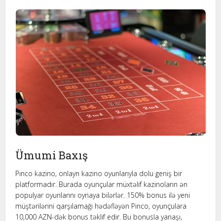
Ümumi Baxış
Pinco kazino, onlayn kazino oyunlarıyla dolu geniş bir
platformadır. Burada oyunçular müxtəlif kazinoların ən
populyar oyunlarını oynaya bilərlər. 150% bonus ilə yeni
müştərilərini qarşılamağı hədəfləyən Pinco, oyunçulara
10,000 AZN-dək bonus təklif edir. Bu bonusla yanaşı,