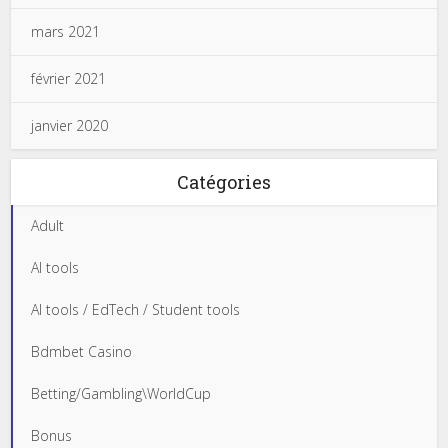
mars 2021
février 2021
janvier 2020
Catégories
Adult
AI tools
AI tools / EdTech / Student tools
Bdmbet Casino
Betting/Gambling\WorldCup
Bonus