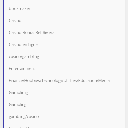
bookmaker
Casino
Casino Bonus Bet Riviera
Casino en Ligne
casino/gambling
Entertainment
Finance/Hobbies/Technology/Utilities/Education/Media
Gamblimg
Gambling
gambling/casino