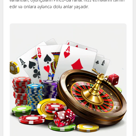
edir və onlara əyləncə dolu anlar yaşadır.