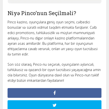
Niyə Pinco’nun Seçilməli?
Pinco kazino, oyunçulara geniş oyun seçimi, cəlbedici
bonuslar və sürətli xidmət təqdim etməklə fərqlənir. Cəlb
edici promotions, təhlükəsizlik və müştəri məmnuniyyəti
anlayışı, Pinco-nu digər onlayn kazino platformalarından
ayıran əsas amillərdir. Bu platforma, hər bir oyunçunun
ehtiyaclarına cavab verərək, onları ən yaxşı oyun təcrübəsi
ilə təmin edir.
Son söz olaraq, Pinco-nu seçərək, oyunçuların əyləncəli,
təhlükəsiz və qazanclı bir oyun təcrübəsi yaşayacağına əmin
ola bilərsiniz. Oyun dünyasına daxil olun və Pinco-nun təklif
etdiyi bütün imkanlardan faydalanın!