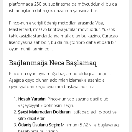
platformada 250 pulsuz fırlatma da mövcuddur ki, bu da
istifadəçilərin daha çox qazanma şansını artırır.
Pinco-nun əlverişli ödəniş metodları arasında Visa,
Mastercard, m10 və kriptovalyutalar mövcuddur. Yüksək
təhlükəsizlik standartlarına malik olan bu kazino, Curacao
lisenziyasına sahibdir, bu da müştərilərə daha etibarlı bir
oyun mühiti təmin edir.
Bağlanmağa Necə Başlamaq
Pinco-da oyun oynamağa başlamaq olduqca sadədir.
Aşağıda qeyd olunan addımları izləməklə asanlıqla
qeydiyyatdan keçib oyunlara başlayacaqsınız:
Hesab Yaradın:
Pinco-nun veb saytına daxil olub
« Qeydiyyat » bölməsini seçin.
Şəxsi Məlumatları Doldurun:
İstifadəçi adı, e-poçt və
şifrə daxil edin.
Ödəniş Üsulunu Seçin:
Minimum 5 AZN ilə başlayaraq
hesabınıza pul yatırın.