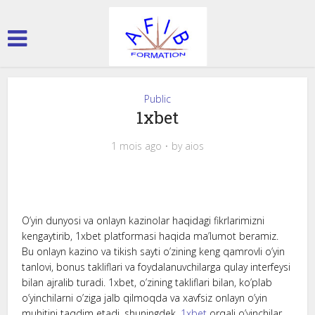
Public
1xbet
1 mois ago
by
aios
O’yin dunyosi va onlayn kazinolar haqidagi fikrlarimizni
kengaytirib, 1xbet platformasi haqida ma’lumot beramiz.
Bu onlayn kazino va tikish sayti o’zining keng qamrovli o’yin
tanlovi, bonus takliflari va foydalanuvchilarga qulay interfeysi
bilan ajralib turadi. 1xbet, o’zining takliflari bilan, ko’plab
o’yinchilarni o’ziga jalb qilmoqda va xavfsiz onlayn o’yin
muhitini taqdim etadi, shuningdek,
1xbet
orqali o’yinchilar