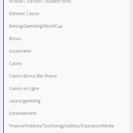
AI tools / EdTech / Student tools
Bdmbet Casino
Betting/Gambling\WorldCup
Bonus
bookmaker
Casino
Casino Bonus Bet Riviera
Casino en Ligne
casino/gambling
Entertainment
Finance/Hobbies/Technology/Utilities/Education/Media