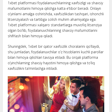
1xbet platformasi foydalanuvchilarining xavfsizligi va shaxsiy
ma’lumotlarini himoya qilishga katta e’tibor beradi. Onlayn
o’yinlarni amalga oshirishda, xavfsizlikdan tashqari, ishonchli
litsenziyalash va tartibga solish muhim ahamiyatga ega.
1xbet platformasi xalqaro standartlarga muvofiq litsenziya
olgan bo’lib, foydalanuvchilarining shaxsiy ma’lumotlarini
shifrlash bilan himoya qiladi.
Shuningdek, 1xbet bir qator xavfsizlik choralarini qo’llaydi,
shu jumladan, foydalanuvchilar o’z hisoblarini kuchli parollar
bilan himoya qilishlari tavsiya etiladi. Bu orqali platforma
o’yinchilarning shaxsiy hayotini himoya qilishga va to’liq
xavfsizlikni ta’minlashga intiladi.