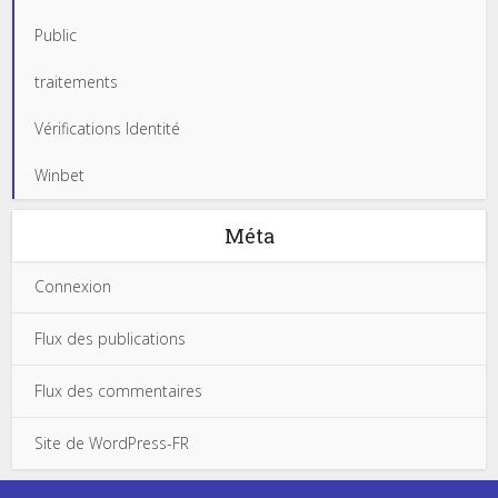
Public
traitements
Vérifications Identité
Winbet
Méta
Connexion
Flux des publications
Flux des commentaires
Site de WordPress-FR