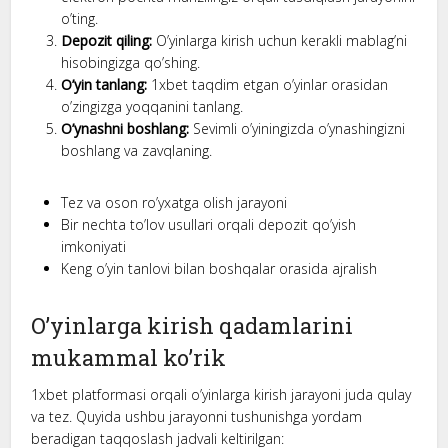
o’ting.
Depozit qiling:
O’yinlarga kirish uchun kerakli mablag’ni
hisobingizga qo’shing.
O’yin tanlang:
1xbet taqdim etgan o’yinlar orasidan
o’zingizga yoqqanini tanlang.
O’ynashni boshlang:
Sevimli o’yiningizda o’ynashingizni
boshlang va zavqlaning.
Tez va oson ro’yxatga olish jarayoni
Bir nechta to’lov usullari orqali depozit qo’yish
imkoniyati
Keng o’yin tanlovi bilan boshqalar orasida ajralish
O’yinlarga kirish qadamlarini
mukammal ko’rik
1xbet platformasi orqali o’yinlarga kirish jarayoni juda qulay
va tez. Quyida ushbu jarayonni tushunishga yordam
beradigan taqqoslash jadvali keltirilgan: