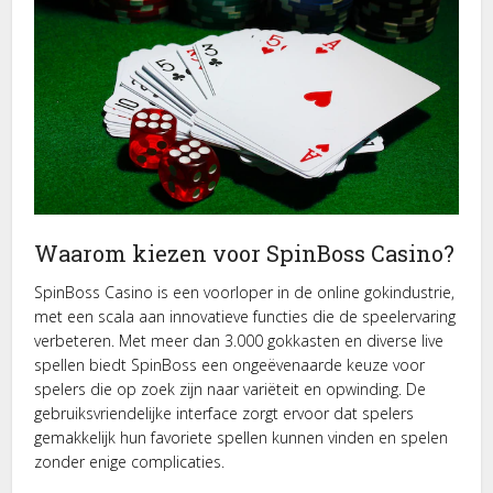
Waarom kiezen voor SpinBoss Casino?
SpinBoss Casino is een voorloper in de online gokindustrie,
met een scala aan innovatieve functies die de speelervaring
verbeteren. Met meer dan 3.000 gokkasten en diverse live
spellen biedt SpinBoss een ongeëvenaarde keuze voor
spelers die op zoek zijn naar variëteit en opwinding. De
gebruiksvriendelijke interface zorgt ervoor dat spelers
gemakkelijk hun favoriete spellen kunnen vinden en spelen
zonder enige complicaties.