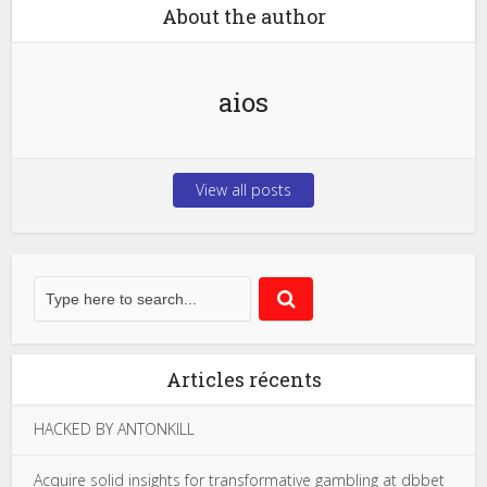
About the author
aios
View all posts
Articles récents
HACKED BY ANTONKILL
Acquire solid insights for transformative gambling at dbbet