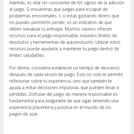
Además, es vital ser consciente de los signos de la adicción
al juego. Si encuentras que juegas para escapar de
problemas emocionales, o si estás gastando dinero que
no puedes permitirte perder, es un indicativo de que
debes reevaluar tu enfoque. Muchos casinos ofrecen
recursos para el juego responsable, incluidos límites de
depósitos y herramientas de autoexclusión. Utilizar estos
recursos puede ayudarte a mantener tu juego dentro de
límites saludables.
Por último, considera establecer un tiempo de descanso
después de cada sesión de juego. Esto no solo te permite
reflexionar sobre tu experiencia, sino que también te
ayuda a evitar decisiones impulsivas que pueden llevar a
pérdidas. Disfrutar del juego de manera responsable es
fundamental para asegurarte de que sigas teniendo una
experiencia placentera y positiva en el mundo de los
juegos de azar.