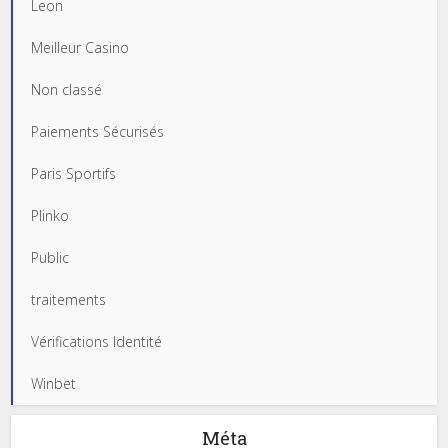
Leon
Meilleur Casino
Non classé
Paiements Sécurisés
Paris Sportifs
Plinko
Public
traitements
Vérifications Identité
Winbet
Méta