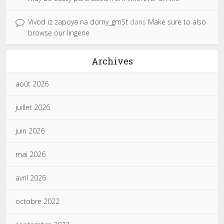
Vivod iz zapoya na domy_gmSt
dans
Make sure to also
browse our lingerie
Archives
août 2026
juillet 2026
juin 2026
mai 2026
avril 2026
octobre 2022