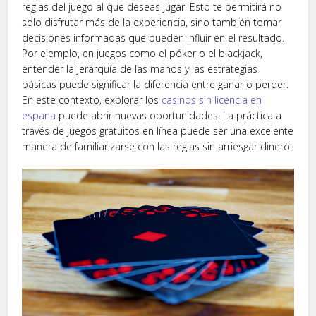
reglas del juego al que deseas jugar. Esto te permitirá no
solo disfrutar más de la experiencia, sino también tomar
decisiones informadas que pueden influir en el resultado.
Por ejemplo, en juegos como el póker o el blackjack,
entender la jerarquía de las manos y las estrategias
básicas puede significar la diferencia entre ganar o perder.
En este contexto, explorar los
casinos sin licencia en
espana
puede abrir nuevas oportunidades. La práctica a
través de juegos gratuitos en línea puede ser una excelente
manera de familiarizarse con las reglas sin arriesgar dinero.