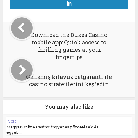
Download the Dukes Casino
mobile app: Quick access to
thrilling games at your
fingertips
Gelişmiş kılavuz betgaranti ile
casino stratejilerini keşfedin
You may also like
Public
Magyar Online Casino: ingyenes pörgetések és
egyéb...