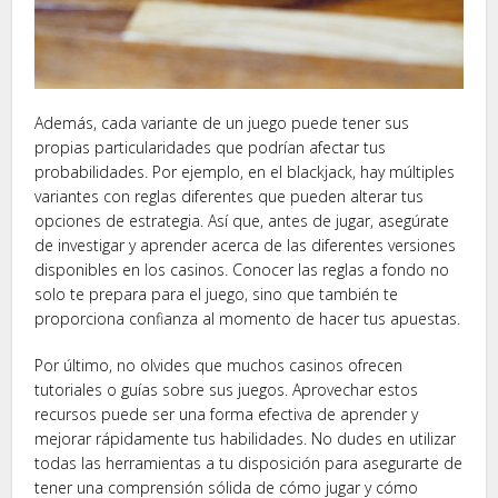
Además, cada variante de un juego puede tener sus
propias particularidades que podrían afectar tus
probabilidades. Por ejemplo, en el blackjack, hay múltiples
variantes con reglas diferentes que pueden alterar tus
opciones de estrategia. Así que, antes de jugar, asegúrate
de investigar y aprender acerca de las diferentes versiones
disponibles en los casinos. Conocer las reglas a fondo no
solo te prepara para el juego, sino que también te
proporciona confianza al momento de hacer tus apuestas.
Por último, no olvides que muchos casinos ofrecen
tutoriales o guías sobre sus juegos. Aprovechar estos
recursos puede ser una forma efectiva de aprender y
mejorar rápidamente tus habilidades. No dudes en utilizar
todas las herramientas a tu disposición para asegurarte de
tener una comprensión sólida de cómo jugar y cómo