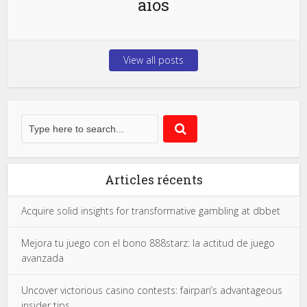
aios
View all posts
Articles récents
Acquire solid insights for transformative gambling at dbbet
Mejora tu juego con el bono 888starz: la actitud de juego
avanzada
Uncover victorious casino contests: fairpari’s advantageous
insider tips