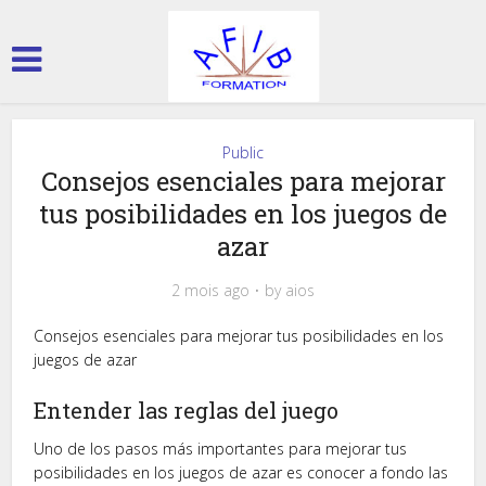
Public
Consejos esenciales para mejorar
tus posibilidades en los juegos de
azar
2 mois ago
by
aios
Consejos esenciales para mejorar tus posibilidades en los
juegos de azar
Entender las reglas del juego
Uno de los pasos más importantes para mejorar tus
posibilidades en los juegos de azar es conocer a fondo las