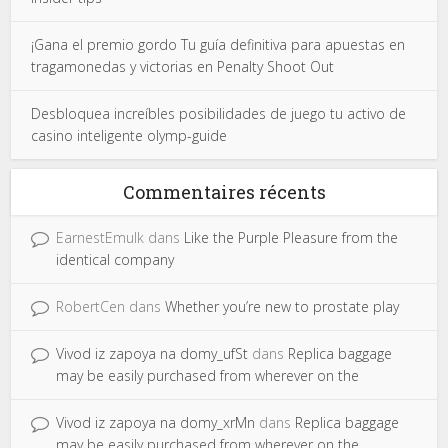
¡Gana el premio gordo Tu guía definitiva para apuestas en
tragamonedas y victorias en Penalty Shoot Out
Desbloquea increíbles posibilidades de juego tu activo de
casino inteligente olymp-guide
Commentaires récents
EarnestEmulk
dans
Like the Purple Pleasure from the
identical company
RobertCen
dans
Whether you’re new to prostate play
Vivod iz zapoya na domy_ufSt
dans
Replica baggage
may be easily purchased from wherever on the
Vivod iz zapoya na domy_xrMn
dans
Replica baggage
may be easily purchased from wherever on the