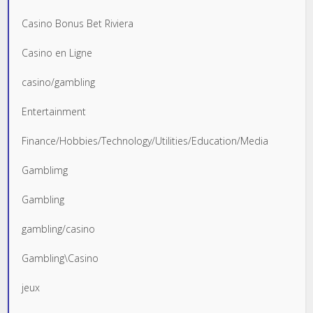
Casino Bonus Bet Riviera
Casino en Ligne
casino/gambling
Entertainment
Finance/Hobbies/Technology/Utilities/Education/Media
Gamblimg
Gambling
gambling/casino
Gambling\Casino
jeux