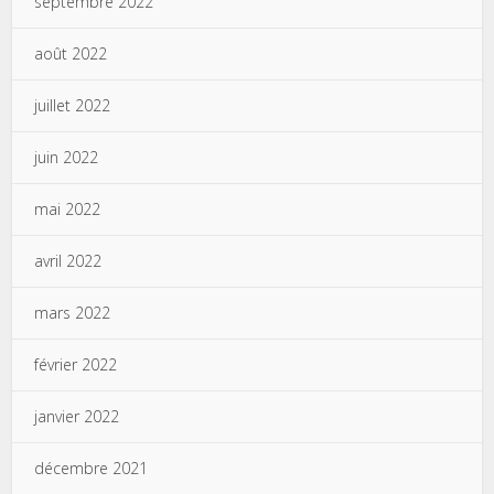
septembre 2022
août 2022
juillet 2022
juin 2022
mai 2022
avril 2022
mars 2022
février 2022
janvier 2022
décembre 2021