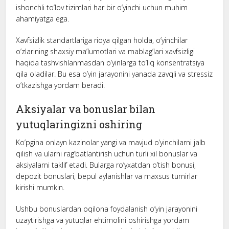
ishonchli to’lov tizimlari har bir o’yinchi uchun muhim
ahamiyatga ega.
Xavfsizlik standartlariga rioya qilgan holda, o’yinchilar
o’zlarining shaxsiy ma’lumotlari va mablag’lari xavfsizligi
haqida tashvishlanmasdan o’yinlarga to’liq konsentratsiya
qila oladilar. Bu esa o’yin jarayonini yanada zavqli va stressiz
o’tkazishga yordam beradi.
Aksiyalar va bonuslar bilan
yutuqlaringizni oshiring
Ko’pgina onlayn kazinolar yangi va mavjud o’yinchilarni jalb
qilish va ularni rag’batlantirish uchun turli xil bonuslar va
aksiyalarni taklif etadi. Bularga ro’yxatdan o’tish bonusi,
depozit bonuslari, bepul aylanishlar va maxsus turnirlar
kirishi mumkin.
Ushbu bonuslardan oqilona foydalanish o’yin jarayonini
uzaytirishga va yutuqlar ehtimolini oshirishga yordam