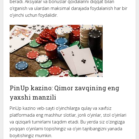
beradi. Aksiyalar va bonuslar qoidalarini diqqat bilan
o’rganish va ulardan maksimal darajada foydalanish har bir
o’yinchi uchun foydalidir.
PinUp kazino: Qimor zavqining eng
yaxshi manzili
PinUp kazino veb-sayti o’yinchilarga qulay va xavfsiz
platformada eng mashhur slotlar, jonli o’yinlar, stol o’yinlari
va qiziqarli turnirlarni taqdim etadi. Bu yerda siz o’zingizga
yoqqan o’yinlarni topishingiz va o’yin tajribangizni yanada
boyitishingiz mumkin.