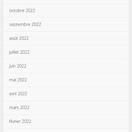
octobre 2022
septembre 2022
août 2022
juillet 2022
juin 2022
mai 2022
avril 2022
mars 2022
février 2022