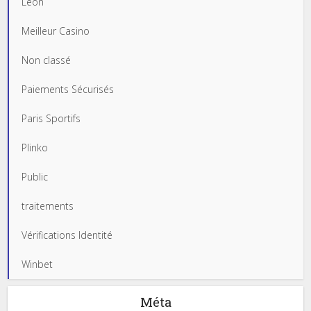
Leon
Meilleur Casino
Non classé
Paiements Sécurisés
Paris Sportifs
Plinko
Public
traitements
Vérifications Identité
Winbet
Méta