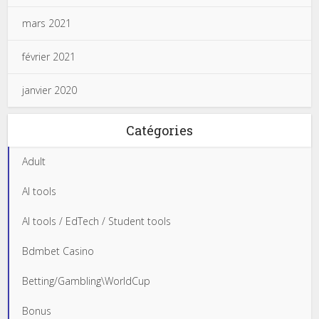
mars 2021
février 2021
janvier 2020
Catégories
Adult
AI tools
AI tools / EdTech / Student tools
Bdmbet Casino
Betting/Gambling\WorldCup
Bonus