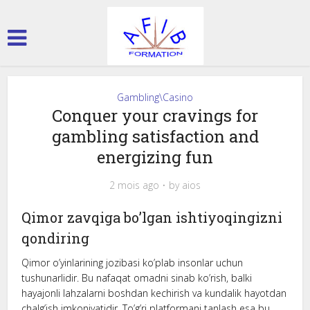
Gambling\Casino
Conquer your cravings for
gambling satisfaction and
energizing fun
2 mois ago
by
aios
Qimor zavqiga bo’lgan ishtiyoqingizni
qondiring
Qimor o’yinlarining jozibasi ko’plab insonlar uchun
tushunarlidir. Bu nafaqat omadni sinab ko’rish, balki
hayajonli lahzalarni boshdan kechirish va kundalik hayotdan
chalg’ish imkoniyatidir. To’g’ri platformani tanlash esa bu