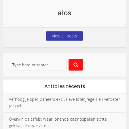
aios
View all posts
Articles récents
Verhoog je spel: beheers exclusieve loterijregels en verbeter
je spel
Overwin de tafels: Waar lonende casinospellen echte
geldprijzen opleveren