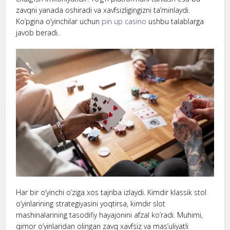
zavqni yanada oshiradi va xavfsizligingizni ta’minlaydi.
Ko’pgina o’yinchilar uchun
pin up casino
ushbu talablarga
javob beradi.
Har bir o’yinchi o’ziga xos tajriba izlaydi. Kimdir klassik stol
o’yinlarining strategiyasini yoqtirsa, kimdir slot
mashinalarining tasodifiy hayajonini afzal ko’radi. Muhimi,
qimor o’yinlaridan olingan zavq xavfsiz va mas’uliyatli