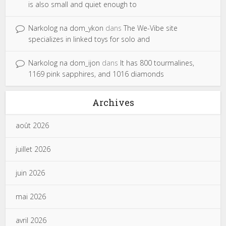
is also small and quiet enough to
Narkolog na dom_ykon
dans
The We-Vibe site
specializes in linked toys for solo and
Narkolog na dom_ijon
dans
It has 800 tourmalines,
1169 pink sapphires, and 1016 diamonds
Archives
août 2026
juillet 2026
juin 2026
mai 2026
avril 2026