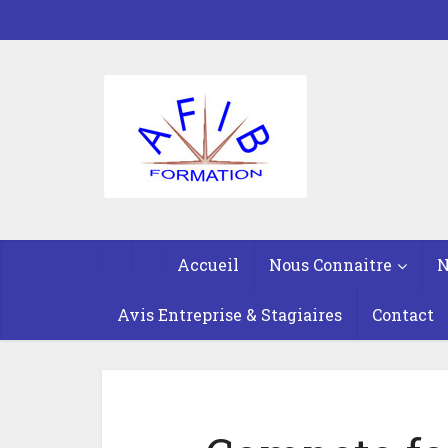
Accueil
Nous Connaitre
N
Avis Entreprise & Stagiaires
Contact