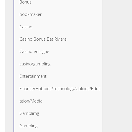
Bonus
bookmaker
Casino
Casino Bonus Bet Riviera
Casino en Ligne
casino/gambling
Entertainment
Finance/Hobbies/Technology/Utilities/Educ
ation/Media
Gamblimg
Gambling