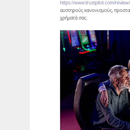
https://www.trustpilot.com/revie
αυστηρούς κανονισμούς, προστα
χρήματά σας.