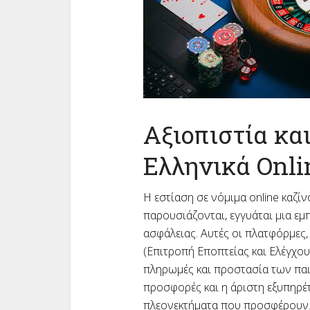
Αξιοπιστία κα
Ελληνικά Onli
Η εστίαση σε νόμιμα online καζί
παρουσιάζονται, εγγυάται μια εμ
ασφάλειας. Αυτές οι πλατφόρμες
(Επιτροπή Εποπτείας και Ελέγχου
πληρωμές και προστασία των παικ
προσφορές και η άριστη εξυπηρέτ
πλεονεκτήματα που προσφέρουν