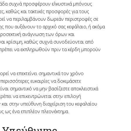
λλάδα συχνά προσφέρουν ελκυστικά μπόνους
ς, καθώς και τακτικές προσφορές για τους
ρεί να περιλαμβάνουν δωρεάν περιστροφές σε
ς που αυξάνουν το αρχικό σας κεφάλαιο, ή ακόμα
προσεκτική ανάγνωση των όρων και
αι κρίσιμη, καθώς συχνά συνοδεύονται από
πρέπει να εκπληρωθούν πριν τα κέρδη μπορούν
ρεί να επεκτείνει σημαντικά τον χρόνο
 περισσότερες ευκαιρίες να δοκιμάσετε
είναι σημαντικό να μην βασίζεστε αποκλειστικά
ρέπει να επικεντρώνεται στην επιλογή
 και στην υπεύθυνη διαχείριση του κεφαλαίου
ς ως ένα επιπλέον πλεονέκτημα.
ς Υπεύθυνης