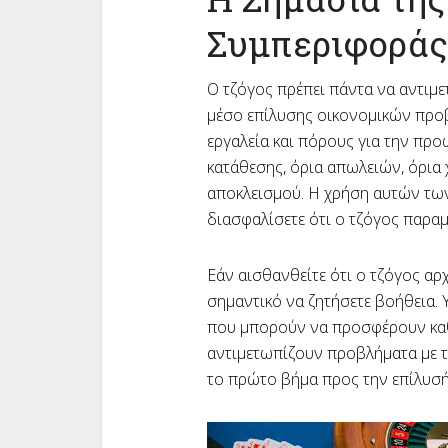
Συμπεριφοράς
Ο τζόγος πρέπει πάντα να αντιμε
μέσο επίλυσης οικονομικών προβ
εργαλεία και πόρους για την πρ
κατάθεσης, όρια απωλειών, όρια 
αποκλεισμού. Η χρήση αυτών των 
διασφαλίσετε ότι ο τζόγος παραμ
Εάν αισθανθείτε ότι ο τζόγος αρχ
σημαντικό να ζητήσετε βοήθεια.
που μπορούν να προσφέρουν καθ
αντιμετωπίζουν προβλήματα με τ
το πρώτο βήμα προς την επίλυσή