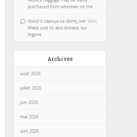
purchased from wherever on the
Vivod iz zapoya na domy_ixer
dans
Make sure to also browse our
lingerie
Archives
août 2026
juillet 2026
juin 2026
mai 2026
avril 2026