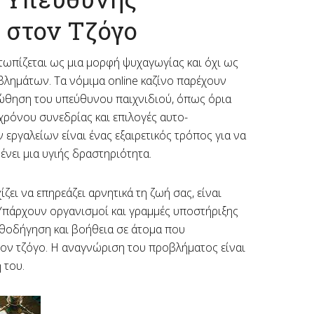
 στον Τζόγο
τωπίζεται ως μια μορφή ψυχαγωγίας και όχι ως
λημάτων. Τα νόμιμα online καζίνο παρέχουν
οώθηση του υπεύθυνου παιχνιδιού, όπως όρια
χρόνου συνεδρίας και επιλογές αυτο-
εργαλείων είναι ένας εξαιρετικός τρόπος για να
ένει μια υγιής δραστηριότητα.
ίζει να επηρεάζει αρνητικά τη ζωή σας, είναι
 Υπάρχουν οργανισμοί και γραμμές υποστήριξης
οδήγηση και βοήθεια σε άτομα που
ον τζόγο. Η αναγνώριση του προβλήματος είναι
 του.