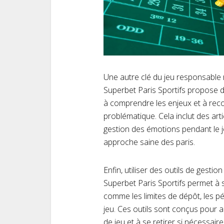
Une autre clé du jeu responsable r
Superbet Paris Sportifs propose d
à comprendre les enjeux et à rec
problématique. Cela inclut des arti
gestion des émotions pendant le j
approche saine des paris.
Enfin, utiliser des outils de gest
Superbet Paris Sportifs permet à s
comme les limites de dépôt, les p
jeu. Ces outils sont conçus pour ai
de jeu et à se retirer si nécessair