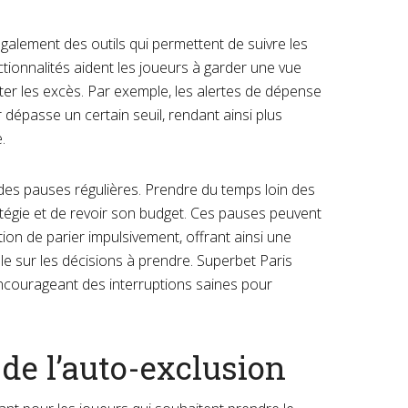
galement des outils qui permettent de suivre les
tionnalités aident les joueurs à garder une vue
ter les excès. Par exemple, les alertes de dépense
 dépasse un certain seuil, rendant ainsi plus
.
e des pauses régulières. Prendre du temps loin des
atégie et de revoir son budget. Ces pauses peuvent
tion de parier impulsivement, offrant ainsi une
lle sur les décisions à prendre. Superbet Paris
 encourageant des interruptions saines pour
de l’auto-exclusion