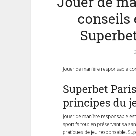
Jouer de ma
conseils 
Superbet
Jouer de manière responsable cons
Superbet Paris 
principes du j
Jouer de manière responsable est 
sportifs tout en préservant sa san
pratiques de jeu responsable, Supe