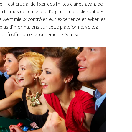
 Il est crucial de fixer des limites claires avant de
n termes de temps ou d’argent. En établissant des
euvent mieux contrôler leur expérience et éviter les
us d’informations sur cette plateforme, visitez
eur à offrir un environnement sécurisé.