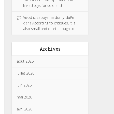
linked toys for solo and
Vivod iz zapoya na domy_duPn
dans
According to critiques, it is
also small and quiet enough to
Archives
août 2026
juillet 2026
juin 2026
mai 2026
avril 2026