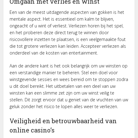
Omgaan met verlies en winst
Een van de meest uitdagende aspecten van gokken is het
mentale aspect. Het is essentieel om kalm te blijven,
ongeacht of u wint of verliest. Verliezen horen bij het spel,
en het proberen deze direct terug te winnen door
risicovollere inzetten te plaatsen, is een veelgemaakte fout
die tot grotere verliezen kan leiden. Accepteer verliezen als
onderdeel van de kosten van entertainment.
Aan de andere kant is het ook belangrijk om uw winsten op
een verstandige manier te beheren. Stel een doel voor
winstgevende sessies en wees bereid om te stoppen zodra
u dit doel bereikt. Het uitbetalen van een deel van uw
winsten kan een slimme zet zijn om uw winst veilig te
stellen. Dit zorgt ervoor dat u geniet van de vruchten van uw
geluk zonder het risico te lopen alles weer te verliezen.
Veiligheid en betrouwbaarheid van
online casino’s