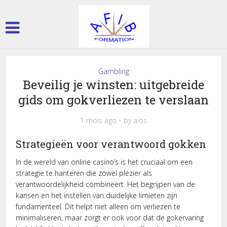
Gambling
Beveilig je winsten: uitgebreide
gids om gokverliezen te verslaan
1 mois ago
by
aios
Strategieën voor verantwoord gokken
In de wereld van online casino’s is het cruciaal om een
strategie te hanteren die zowel plezier als
verantwoordelijkheid combineert. Het begrijpen van de
kansen en het instellen van duidelijke limieten zijn
fundamenteel. Dit helpt niet alleen om verliezen te
minimaliseren, maar zorgt er ook voor dat de gokervaring