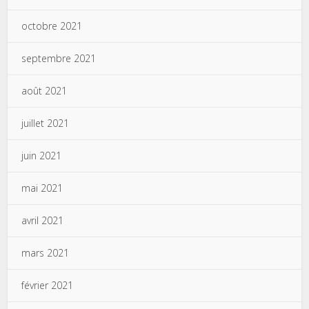
octobre 2021
septembre 2021
août 2021
juillet 2021
juin 2021
mai 2021
avril 2021
mars 2021
février 2021