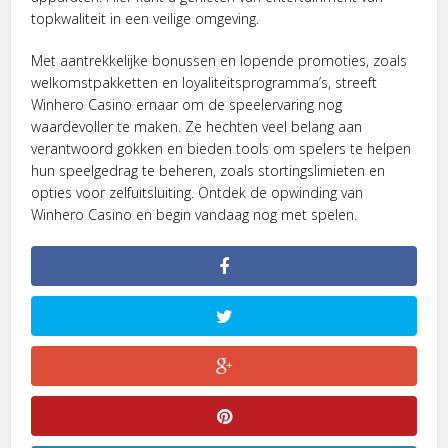
topkwaliteit in een veilige omgeving.
Met aantrekkelijke bonussen en lopende promoties, zoals
welkomstpakketten en loyaliteitsprogramma’s, streeft
Winhero Casino ernaar om de speelervaring nog
waardevoller te maken. Ze hechten veel belang aan
verantwoord gokken en bieden tools om spelers te helpen
hun speelgedrag te beheren, zoals stortingslimieten en
opties voor zelfuitsluiting. Ontdek de opwinding van
Winhero Casino en begin vandaag nog met spelen.