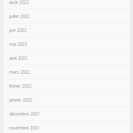
août 2022
juillet 2022
juin 2022
mai 2022
avril 2022
mars 2022
février 2022
janvier 2022
décembre 2021
novembre 2021