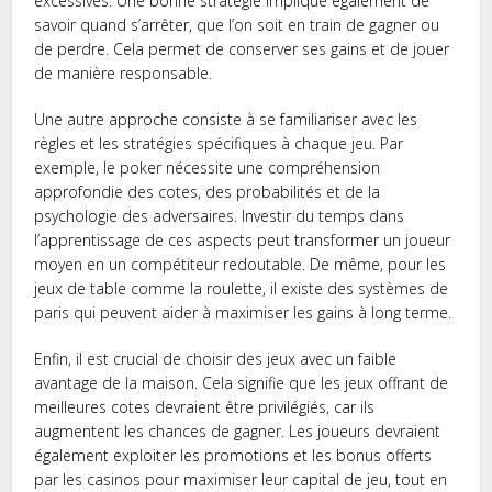
excessives. Une bonne stratégie implique également de
savoir quand s’arrêter, que l’on soit en train de gagner ou
de perdre. Cela permet de conserver ses gains et de jouer
de manière responsable.
Une autre approche consiste à se familiariser avec les
règles et les stratégies spécifiques à chaque jeu. Par
exemple, le poker nécessite une compréhension
approfondie des cotes, des probabilités et de la
psychologie des adversaires. Investir du temps dans
l’apprentissage de ces aspects peut transformer un joueur
moyen en un compétiteur redoutable. De même, pour les
jeux de table comme la roulette, il existe des systèmes de
paris qui peuvent aider à maximiser les gains à long terme.
Enfin, il est crucial de choisir des jeux avec un faible
avantage de la maison. Cela signifie que les jeux offrant de
meilleures cotes devraient être privilégiés, car ils
augmentent les chances de gagner. Les joueurs devraient
également exploiter les promotions et les bonus offerts
par les casinos pour maximiser leur capital de jeu, tout en