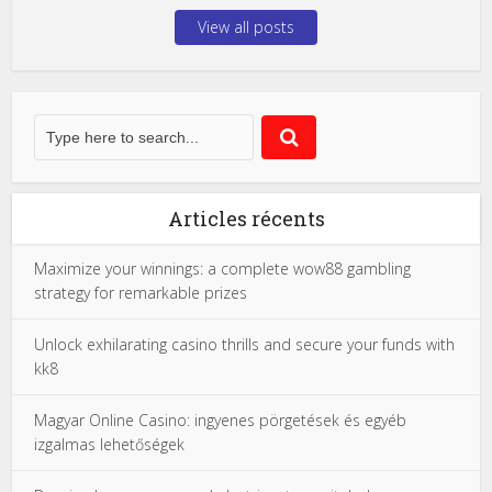
View all posts
Articles récents
Maximize your winnings: a complete wow88 gambling
strategy for remarkable prizes
Unlock exhilarating casino thrills and secure your funds with
kk8
Magyar Online Casino: ingyenes pörgetések és egyéb
izgalmas lehetőségek