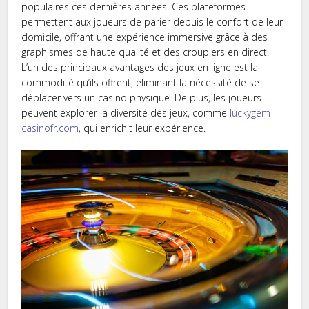
populaires ces dernières années. Ces plateformes
permettent aux joueurs de parier depuis le confort de leur
domicile, offrant une expérience immersive grâce à des
graphismes de haute qualité et des croupiers en direct.
L’un des principaux avantages des jeux en ligne est la
commodité qu’ils offrent, éliminant la nécessité de se
déplacer vers un casino physique. De plus, les joueurs
peuvent explorer la diversité des jeux, comme
luckygem-
casinofr.com
, qui enrichit leur expérience.