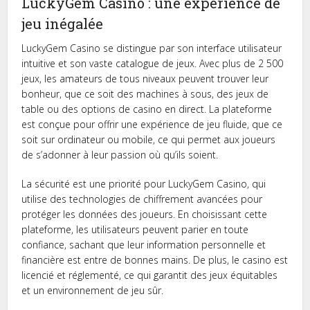
LuckyGem Casino : une expérience de
jeu inégalée
LuckyGem Casino se distingue par son interface utilisateur
intuitive et son vaste catalogue de jeux. Avec plus de 2 500
jeux, les amateurs de tous niveaux peuvent trouver leur
bonheur, que ce soit des machines à sous, des jeux de
table ou des options de casino en direct. La plateforme
est conçue pour offrir une expérience de jeu fluide, que ce
soit sur ordinateur ou mobile, ce qui permet aux joueurs
de s’adonner à leur passion où qu’ils soient.
La sécurité est une priorité pour LuckyGem Casino, qui
utilise des technologies de chiffrement avancées pour
protéger les données des joueurs. En choisissant cette
plateforme, les utilisateurs peuvent parier en toute
confiance, sachant que leur information personnelle et
financière est entre de bonnes mains. De plus, le casino est
licencié et réglementé, ce qui garantit des jeux équitables
et un environnement de jeu sûr.