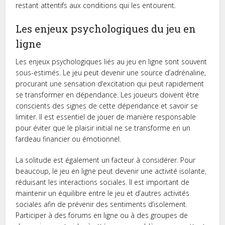
restant attentifs aux conditions qui les entourent.
Les enjeux psychologiques du jeu en
ligne
Les enjeux psychologiques liés au jeu en ligne sont souvent
sous-estimés. Le jeu peut devenir une source d’adrénaline,
procurant une sensation d’excitation qui peut rapidement
se transformer en dépendance. Les joueurs doivent être
conscients des signes de cette dépendance et savoir se
limiter. Il est essentiel de jouer de manière responsable
pour éviter que le plaisir initial ne se transforme en un
fardeau financier ou émotionnel.
La solitude est également un facteur à considérer. Pour
beaucoup, le jeu en ligne peut devenir une activité isolante,
réduisant les interactions sociales. Il est important de
maintenir un équilibre entre le jeu et d’autres activités
sociales afin de prévenir des sentiments d’isolement.
Participer à des forums en ligne ou à des groupes de