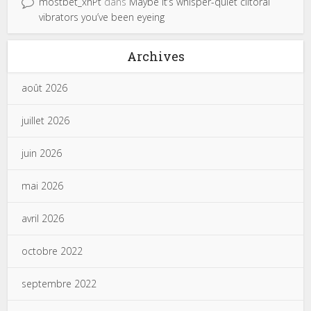
mostbet_xhPt
dans
Maybe it’s whisper-quiet clitoral
vibrators you’ve been eyeing
Archives
août 2026
juillet 2026
juin 2026
mai 2026
avril 2026
octobre 2022
septembre 2022