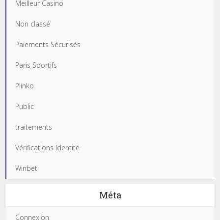
Meilleur Casino
Non classé
Paiements Sécurisés
Paris Sportifs
Plinko
Public
traitements
Vérifications Identité
Winbet
Méta
Connexion