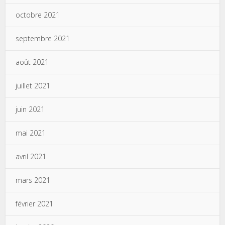
octobre 2021
septembre 2021
août 2021
juillet 2021
juin 2021
mai 2021
avril 2021
mars 2021
février 2021