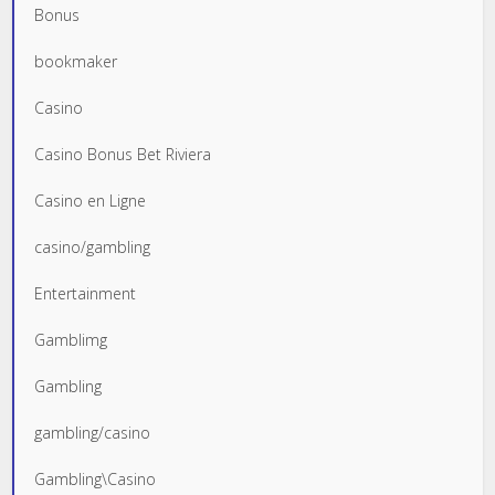
Bonus
bookmaker
Casino
Casino Bonus Bet Riviera
Casino en Ligne
casino/gambling
Entertainment
Gamblimg
Gambling
gambling/casino
Gambling\Casino