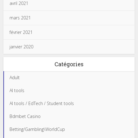
avril 2021
mars 2021
février 2021
janvier 2020
Catégories
Adult
AI tools
AI tools / EdTech / Student tools
Bdmbet Casino
Betting/Gambling\WorldCup