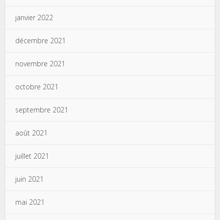
janvier 2022
décembre 2021
novembre 2021
octobre 2021
septembre 2021
août 2021
juillet 2021
juin 2021
mai 2021