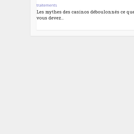
traitements
Les mythes des casinos déboulonnés ce qu
vous devez...