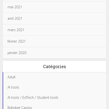
mai 2021
avril 2021
mars 2021
février 2021
janvier 2020
Catégories
Adult
AI tools
AI tools / EdTech / Student tools
Bdmbet Casino