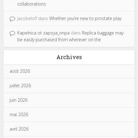
collaborations
Jacobeloff
dans
Whether you’re new to prostate play
Kapelnica ot zapoya_nnpa
dans
Replica baggage may
be easily purchased from wherever on the
Archives
août 2026
juillet 2026
juin 2026
mai 2026
avril 2026