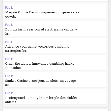
Public
Magyar Online Casino: ingyenes pörgetések és
egyéb...
Public
Domina las mesas con el electrizante capital y
la...
Public
Advance your game: victorious gambling
strategies for...
Public
Crush the tables: Innovative gambling hacks
for casino...
Public
Sankra Casino et ses jeux de slots : un voyage
au...
Public
Profesyonel kumar yöntemleriyle tüm riskleri
anlama