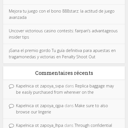
Mejora tu juego con el bono 888starz: la actitud de juego
avanzada
Uncover victorious casino contests: fairpari’s advantageous
insider tips
¡Gana el premio gordo Tu guía definitiva para apuestas en
tragamonedas y victorias en Penalty Shoot Out
Commentaires récents
Kapelnica ot zapoya_svpa
dans
Replica baggage may
be easily purchased from wherever on the
Kapelnica ot zapoya_qjpa
dans
Make sure to also
browse our lingerie
Kapelnica ot zapoya_lhpa
dans
Through confidential