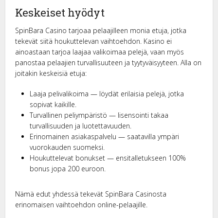
Keskeiset hyödyt
SpinBara Casino tarjoaa pelaajilleen monia etuja, jotka
tekevät siitä houkuttelevan vaihtoehdon. Kasino ei
ainoastaan tarjoa laajaa valikoimaa pelejä, vaan myös
panostaa pelaajien turvallisuuteen ja tyytyväisyyteen. Alla on
joitakin keskeisiä etuja:
Laaja pelivalikoima — löydät erilaisia pelejä, jotka
sopivat kaikille.
Turvallinen peliympäristö — lisensointi takaa
turvallisuuden ja luotettavuuden.
Erinomainen asiakaspalvelu — saatavilla ympäri
vuorokauden suomeksi.
Houkuttelevat bonukset — ensitalletukseen 100%
bonus jopa 200 euroon.
Nämä edut yhdessä tekevät SpinBara Casinosta
erinomaisen vaihtoehdon online-pelaajille.