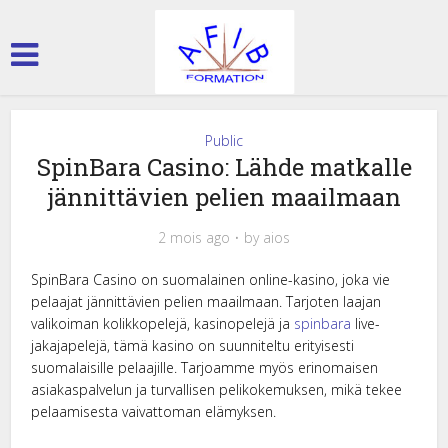
Public
SpinBara Casino: Lähde matkalle
jännittävien pelien maailmaan
2 mois ago
by
aios
SpinBara Casino on suomalainen online-kasino, joka vie
pelaajat jännittävien pelien maailmaan. Tarjoten laajan
valikoiman kolikkopelejä, kasinopelejä ja
spinbara
live-
jakajapelejä, tämä kasino on suunniteltu erityisesti
suomalaisille pelaajille. Tarjoamme myös erinomaisen
asiakaspalvelun ja turvallisen pelikokemuksen, mikä tekee
pelaamisesta vaivattoman elämyksen.