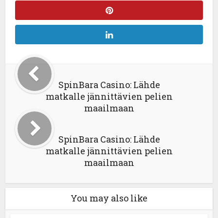
SpinBara Casino: Lähde
matkalle jännittävien pelien
maailmaan
SpinBara Casino: Lähde
matkalle jännittävien pelien
maailmaan
You may also like