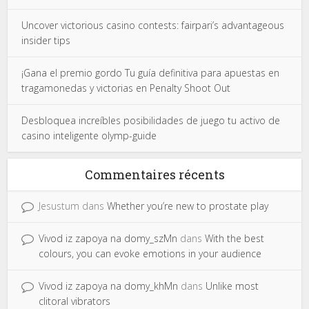
Uncover victorious casino contests: fairpari’s advantageous
insider tips
¡Gana el premio gordo Tu guía definitiva para apuestas en
tragamonedas y victorias en Penalty Shoot Out
Desbloquea increíbles posibilidades de juego tu activo de
casino inteligente olymp-guide
Commentaires récents
Jesustum
dans
Whether you’re new to prostate play
Vivod iz zapoya na domy_szMn
dans
With the best
colours, you can evoke emotions in your audience
Vivod iz zapoya na domy_khMn
dans
Unlike most
clitoral vibrators