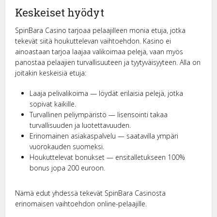
Keskeiset hyödyt
SpinBara Casino tarjoaa pelaajilleen monia etuja, jotka
tekevät siitä houkuttelevan vaihtoehdon. Kasino ei
ainoastaan tarjoa laajaa valikoimaa pelejä, vaan myös
panostaa pelaajien turvallisuuteen ja tyytyväisyyteen. Alla on
joitakin keskeisiä etuja:
Laaja pelivalikoima — löydät erilaisia pelejä, jotka
sopivat kaikille.
Turvallinen peliympäristö — lisensointi takaa
turvallisuuden ja luotettavuuden.
Erinomainen asiakaspalvelu — saatavilla ympäri
vuorokauden suomeksi.
Houkuttelevat bonukset — ensitalletukseen 100%
bonus jopa 200 euroon.
Nämä edut yhdessä tekevät SpinBara Casinosta
erinomaisen vaihtoehdon online-pelaajille.