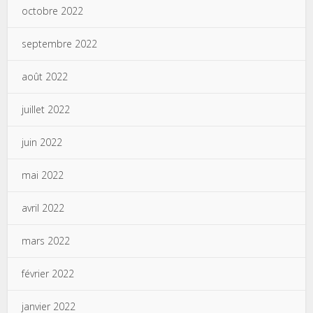
octobre 2022
septembre 2022
août 2022
juillet 2022
juin 2022
mai 2022
avril 2022
mars 2022
février 2022
janvier 2022