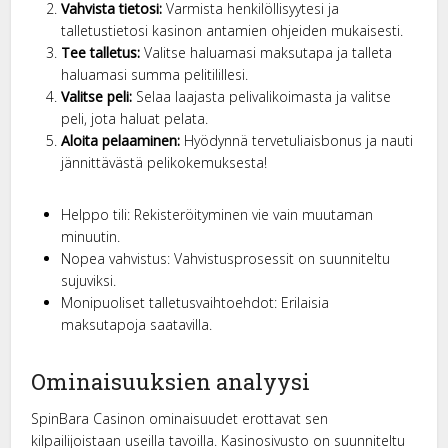
Vahvista tietosi:
Varmista henkilöllisyytesi ja
talletustietosi kasinon antamien ohjeiden mukaisesti.
Tee talletus:
Valitse haluamasi maksutapa ja talleta
haluamasi summa pelitilillesi.
Valitse peli:
Selaa laajasta pelivalikoimasta ja valitse
peli, jota haluat pelata.
Aloita pelaaminen:
Hyödynnä tervetuliaisbonus ja nauti
jännittävästä pelikokemuksesta!
Helppo tili: Rekisteröityminen vie vain muutaman
minuutin.
Nopea vahvistus: Vahvistusprosessit on suunniteltu
sujuviksi.
Monipuoliset talletusvaihtoehdot: Erilaisia
maksutapoja saatavilla.
Ominaisuuksien analyysi
SpinBara Casinon ominaisuudet erottavat sen
kilpailijoistaan useilla tavoilla. Kasinosivusto on suunniteltu