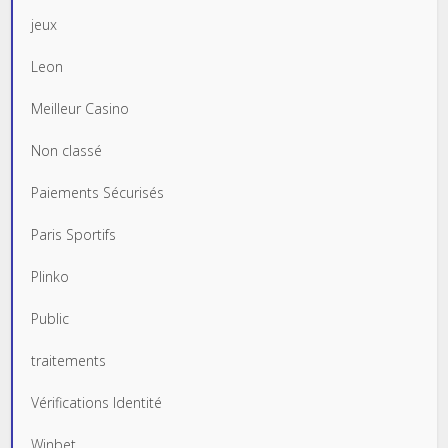
jeux
Leon
Meilleur Casino
Non classé
Paiements Sécurisés
Paris Sportifs
Plinko
Public
traitements
Vérifications Identité
Winbet