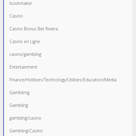
bookmaker
Casino
Casino Bonus Bet Riviera
Casino en Ligne
casino/gambling
Entertainment
Finance/Hobbies/Technology/Utilities/Education/Media
Gamblimg
Gambling
gambling/casino
Gambling\Casino