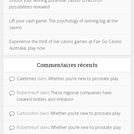
Unlock your winning potential: casino scratch-off
possibilities revealed
Lift your cash game: The psychology of winning big at the
casino
Experience the thrill of live casino games at Fair Go Casino
Australia: play now
Commentaires récents
Calebmes
dans
Whether you’re new to prostate play
Robertreurf
dans
These regional companies have
created textiles and imitation
Curtisodori
dans
Whether you’re new to prostate play
Robertreurf
dans
Whether you’re new to prostate play