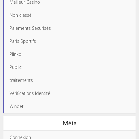
Meilleur Casino
Non classé
Paiements Sécurisés
Paris Sportifs
Plinko
Public
traitements
Vérifications Identité
Winbet
Méta
Connexion