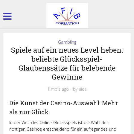
Gambling
Spiele auf ein neues Level heben:
beliebte Glücksspiel-
Glaubenssätze für belebende
Gewinne
1 mois ago
by
aios
Die Kunst der Casino-Auswahl: Mehr
als nur Glück
In der Welt des Online-Glücksspiels ist die Wahl des
richtigen Casinos entscheidend für ein aufregendes und