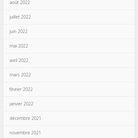
août 2022
juillet 2022
juin 2022
mai 2022
avril 2022
mars 2022
février 2022
janvier 2022
décembre 2021
novembre 2021