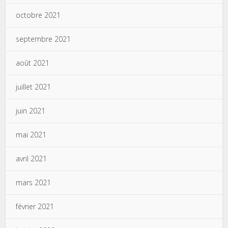
octobre 2021
septembre 2021
août 2021
juillet 2021
juin 2021
mai 2021
avril 2021
mars 2021
février 2021