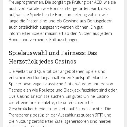
Treueprogrammen. Die sorgfältige Prüfung der AGB, wie sie
auch von Portalen wie Bonussurfer gefördert wird, deckt
auf, welche Spiele für die Bonusumsetzung zählen, wie
lange die Fristen sind und ob Gewinne aus Bonusgeldern
auch tatsächlich ausgezahlt werden können. Ein gut
informierter Spieler maximiert so den Nutzen aus jedem
Bonus und vermeidet Enttäuschungen.
Spielauswahl und Fairness: Das
Herzstück jedes Casinos
Die Vielfalt und Qualität der angebotenen Spiele sind
entscheidend für langanhaltenden Spielspaß. Manche
Spieler bevorzugen klassische Slots, während andere von
Tischspielen wie Roulette und Blackjack fasziniert sind oder
Live-Casino-Erlebnisse suchen. Ein gutes Online-Casino
bietet eine breite Palette, die unterschiedliche
Geschmäcker bedient und stets auf Fairness achtet. Die
Transparenz bezüglich der Auszahlungsquoten (RTP) und
die Nutzung zertifizierter Zufallsgeneratoren sind hierbei