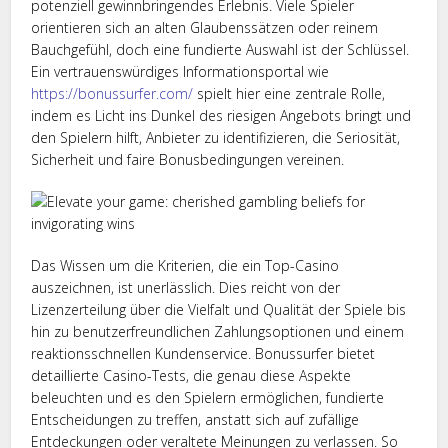
potenziell gewinnbringendes Erlebnis. Viele Spieler
orientieren sich an alten Glaubenssätzen oder reinem
Bauchgefühl, doch eine fundierte Auswahl ist der Schlüssel.
Ein vertrauenswürdiges Informationsportal wie
https://bonussurfer.com/
spielt hier eine zentrale Rolle,
indem es Licht ins Dunkel des riesigen Angebots bringt und
den Spielern hilft, Anbieter zu identifizieren, die Seriosität,
Sicherheit und faire Bonusbedingungen vereinen.
Das Wissen um die Kriterien, die ein Top-Casino
auszeichnen, ist unerlässlich. Dies reicht von der
Lizenzerteilung über die Vielfalt und Qualität der Spiele bis
hin zu benutzerfreundlichen Zahlungsoptionen und einem
reaktionsschnellen Kundenservice. Bonussurfer bietet
detaillierte Casino-Tests, die genau diese Aspekte
beleuchten und es den Spielern ermöglichen, fundierte
Entscheidungen zu treffen, anstatt sich auf zufällige
Entdeckungen oder veraltete Meinungen zu verlassen. So