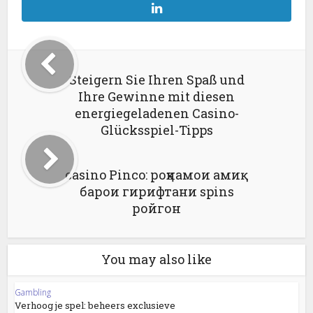
Steigern Sie Ihren Spaß und
Ihre Gewinne mit diesen
energiegeladenen Casino-
Glücksspiel-Tipps
casino Pinco: роҳнамои амиқ
барои гирифтани spins
ройгон
You may also like
Gambling
Verhoog je spel: beheers exclusieve