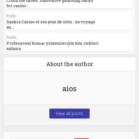
Crush the tables: Innovative gambling hacks
for casino...
Public
Sankra Casino et ses jeux de slots : un voyage
au...
Public
Profesyonel kumar yöntemleriyle tüm riskleri
anlama
About the author
aios
View all posts