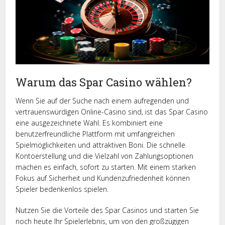
Warum das Spar Casino wählen?
Wenn Sie auf der Suche nach einem aufregenden und
vertrauenswürdigen Online-Casino sind, ist das Spar Casino
eine ausgezeichnete Wahl. Es kombiniert eine
benutzerfreundliche Plattform mit umfangreichen
Spielmöglichkeiten und attraktiven Boni. Die schnelle
Kontoerstellung und die Vielzahl von Zahlungsoptionen
machen es einfach, sofort zu starten. Mit einem starken
Fokus auf Sicherheit und Kundenzufriedenheit können
Spieler bedenkenlos spielen.
Nutzen Sie die Vorteile des Spar Casinos und starten Sie
noch heute Ihr Spielerlebnis, um von den großzügigen