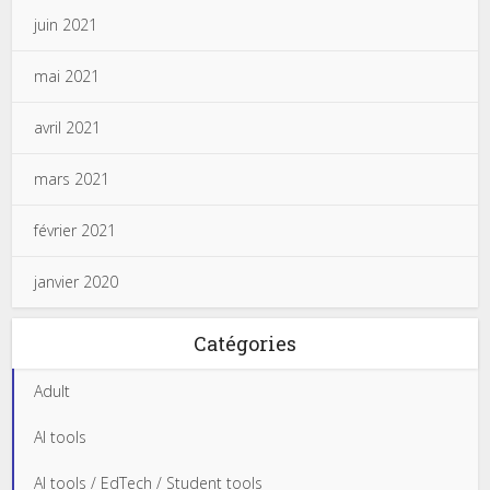
juin 2021
mai 2021
avril 2021
mars 2021
février 2021
janvier 2020
Catégories
Adult
AI tools
AI tools / EdTech / Student tools