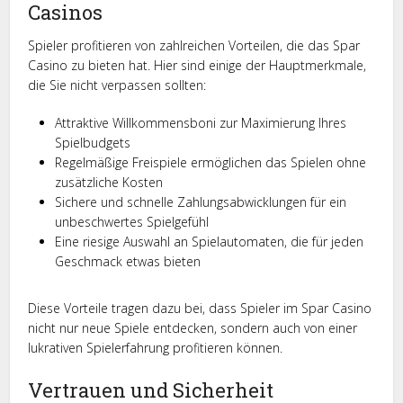
Casinos
Spieler profitieren von zahlreichen Vorteilen, die das Spar
Casino zu bieten hat. Hier sind einige der Hauptmerkmale,
die Sie nicht verpassen sollten:
Attraktive Willkommensboni zur Maximierung Ihres
Spielbudgets
Regelmäßige Freispiele ermöglichen das Spielen ohne
zusätzliche Kosten
Sichere und schnelle Zahlungsabwicklungen für ein
unbeschwertes Spielgefühl
Eine riesige Auswahl an Spielautomaten, die für jeden
Geschmack etwas bieten
Diese Vorteile tragen dazu bei, dass Spieler im Spar Casino
nicht nur neue Spiele entdecken, sondern auch von einer
lukrativen Spielerfahrung profitieren können.
Vertrauen und Sicherheit