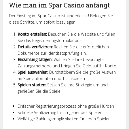
Wie man im Spar Casino anfängt
Der Einstieg im Spar Casino ist kinderleicht! Befolgen Sie
diese Schritte, um sofort loszulegen:
Konto erstellen:
Besuchen Sie die Website und füllen
Sie das Registrierungsformular aus.
Details verifizieren:
Reichen Sie die erforderlichen
Dokumente zur Identitätsprüfung ein.
Einzahlung tätigen:
Wählen Sie Ihre bevorzugte
Zahlungsmethode und bringen Sie Geld auf Ihr Konto.
Spiel auswählen:
Durchstöbern Sie die große Auswahl
an Spielautomaten und Tischspielen.
Spielen starten:
Setzen Sie Ihre Strategie um und
genießen Sie die Spiele.
Einfacher Registrierungsprozess ohne große Hürden
Schnelle Verifizierung für umgehendes Spielen
Vielfältige Zahlungsmöglichkeiten für jeden Spieler