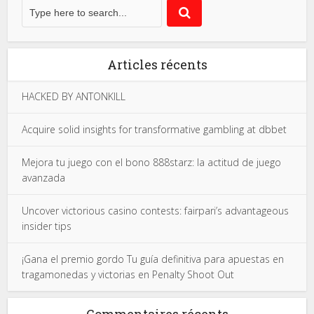
Articles récents
HACKED BY ANTONKILL
Acquire solid insights for transformative gambling at dbbet
Mejora tu juego con el bono 888starz: la actitud de juego
avanzada
Uncover victorious casino contests: fairpari’s advantageous
insider tips
¡Gana el premio gordo Tu guía definitiva para apuestas en
tragamonedas y victorias en Penalty Shoot Out