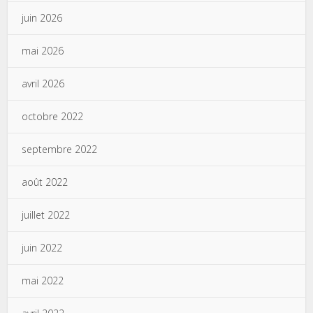
juin 2026
mai 2026
avril 2026
octobre 2022
septembre 2022
août 2022
juillet 2022
juin 2022
mai 2022