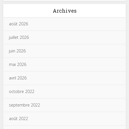
Archives
août 2026
juillet 2026
juin 2026
mai 2026
avril 2026
octobre 2022
septembre 2022
août 2022