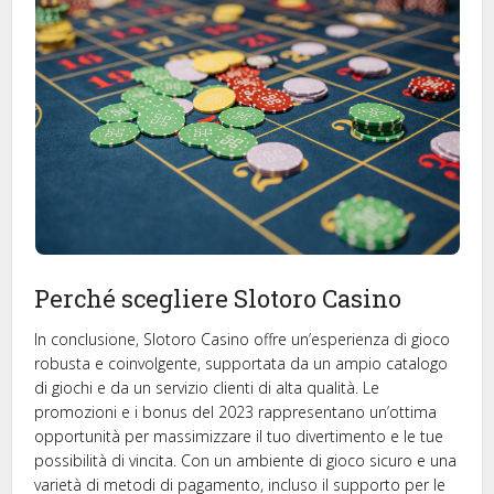
Perché scegliere Slotoro Casino
In conclusione, Slotoro Casino offre un’esperienza di gioco
robusta e coinvolgente, supportata da un ampio catalogo
di giochi e da un servizio clienti di alta qualità. Le
promozioni e i bonus del 2023 rappresentano un’ottima
opportunità per massimizzare il tuo divertimento e le tue
possibilità di vincita. Con un ambiente di gioco sicuro e una
varietà di metodi di pagamento, incluso il supporto per le