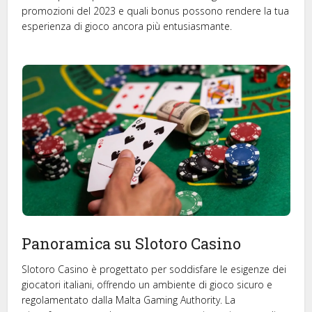
promozioni del 2023 e quali bonus possono rendere la tua
esperienza di gioco ancora più entusiasmante.
Panoramica su Slotoro Casino
Slotoro Casino è progettato per soddisfare le esigenze dei
giocatori italiani, offrendo un ambiente di gioco sicuro e
regolamentato dalla Malta Gaming Authority. La