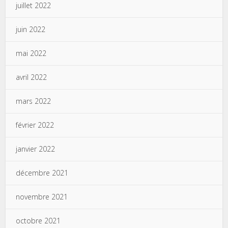
juillet 2022
juin 2022
mai 2022
avril 2022
mars 2022
février 2022
janvier 2022
décembre 2021
novembre 2021
octobre 2021